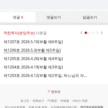
댓
댓글
0
댓글쓰기
답글쓰기
글
댓
글
착한목자(본당주보)
다른글
현재페이지 1
2
3
4
리
스
제1207호 2026.5.10(부활 제6주일)
제
트
제1206호 2026.5.3(부활 제5주일)
제
제1205호 2026.4.26(부활 제4주일)
제
제1204호 2026.4.19(부활 제3주일)
제
제1203호 2026.4.12(부활 제2주일, 하느님의 자비 주일)
제
맨위로
로그인
전체보기
PC화면
카페앱
서비스 약관
청소년보호정책
카페 이용 약관
상거래피해구제신청
개인정보처리방침