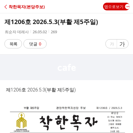
C
착한목자(본당주보)
앱으로보기
A
제1206호 2026.5.3(부활 제5주일)
F
작
작
조
최순자 데레사
26.05.02
269
성
성
회
E
자
시
수
글
가
글
목록
댓글
0
가
간
자
자
크
크
기
기
크
작
게
게
제1206호 2026.5.3(부활 제5주일)