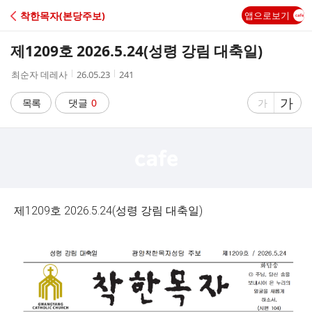
C
착한목자(본당주보)
앱으로보기
A
제1209호 2026.5.24(성령 강림 대축일)
F
작
작
조
최순자 데레사
26.05.23
241
성
성
회
E
자
시
수
글
가
글
목록
댓글
0
가
간
자
자
크
크
기
기
크
작
게
게
제1209호 2026.5.24(성령 강림 대축일)