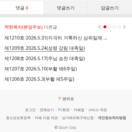
댓
댓글
0
댓글쓰기
답글쓰기
글
댓
글
착한목자(본당주보)
다른글
현재페이지 1
2
3
4
리
스
제1210호 2026.5.31(지극히 거룩하신 삼위일체 대축일)
제
트
제1209호 2026.5.24(성령 강림 대축일)
제
제1208호 2026.5.17(주님 승천 대축일)
제1207호 2026.5.10(부활 제6주일)
제
제1206호 2026.5.3(부활 제5주일)
제
맨위로
로그인
전체보기
PC화면
카페앱
서비스 약관
청소년보호정책
카페 이용 약관
상거래피해구제신청
개인정보처리방침
©
Daum Corp.