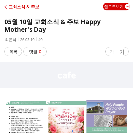
C
교회소식 & 주보
앱으로보기
A
05월 10일 교회소식 & 주보 Happy
F
Mother's Day
작
작
조
최은석
26.05.10
40
E
성
성
회
자
시
수
글
가
글
목록
댓글
0
가
간
자
자
크
크
기
기
크
작
게
게