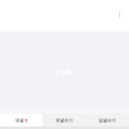
현
재
게
시
글
추
가
기
능
열
기
댓
댓글
0
댓글쓰기
답글쓰기
글