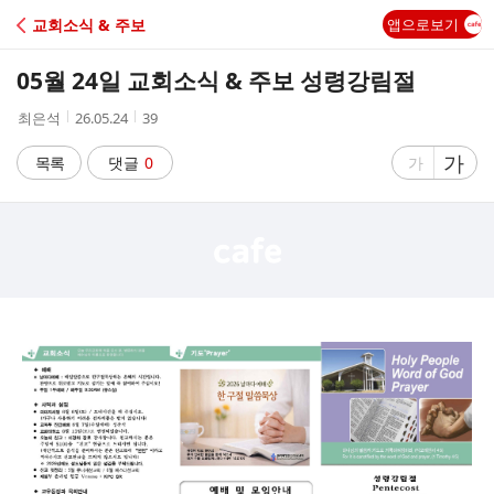
C
교회소식 & 주보
앱으로보기
A
05월 24일 교회소식 & 주보 성령강림절
F
작
작
조
최은석
26.05.24
39
성
성
회
E
자
시
수
글
가
글
목록
댓글
0
가
간
자
자
크
크
기
기
크
작
게
게