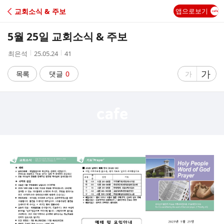
C
교회소식 & 주보
앱으로보기
A
5월 25일 교회소식 & 주보
F
작
작
조
최은석
25.05.24
41
성
성
회
E
자
시
수
글
가
글
목록
댓글
0
가
간
자
자
크
크
기
기
크
작
게
게