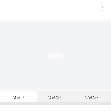
현
재
게
시
글
추
가
기
능
열
기
댓
댓글
0
댓글쓰기
답글쓰기
글
댓
글