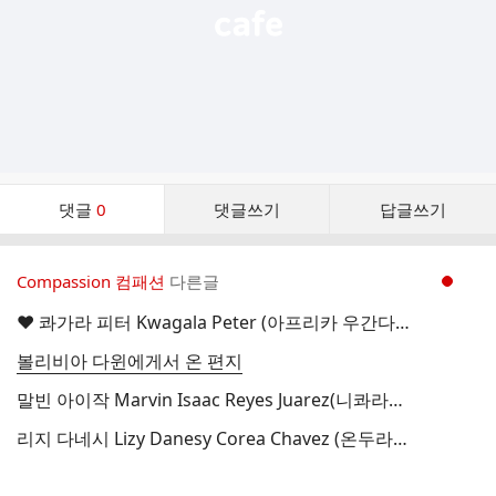
댓
댓글
0
댓글쓰기
답글쓰기
글
댓
글
Compassion 컴패션
다른글
현재페이지 1
리
스
♥ 콰가라 피터 Kwagala Peter (아프리카 우간다 / 개인 후원)
트
볼리비아 다윈에게서 온 편지
말빈 아이작 Marvin Isaac Reyes Juarez(니콰라과 / 남선교회)
리지 다네시 Lizy Danesy Corea Chavez (온두라스 / 남선교회)