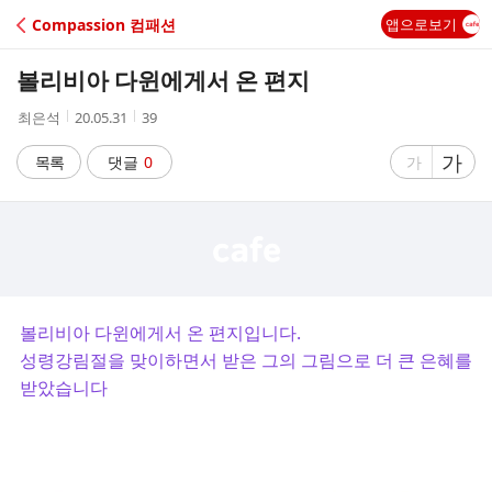
C
Compassion 컴패션
앱으로보기
A
볼리비아 다윈에게서 온 편지
F
작
작
조
최은석
20.05.31
39
성
성
회
E
자
시
수
글
가
글
목록
댓글
0
가
간
자
자
크
크
기
기
크
작
게
게
볼리비아 다윈에게서 온 편지입니다.
성령강림절을 맞이하면서 받은 그의 그림으로 더 큰 은혜를
받았습니다