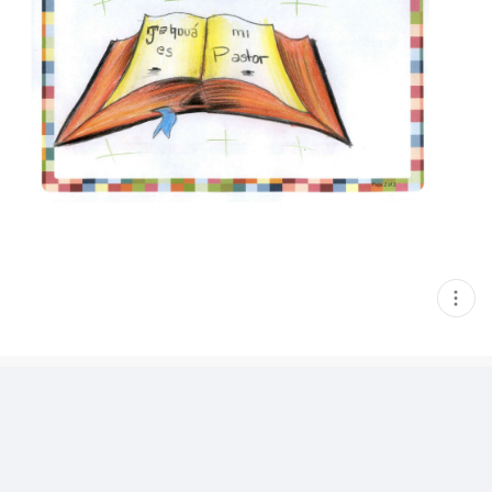
현
재
게
시
글
추
가
기
능
열
기