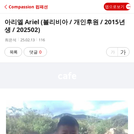
C
Compassion 컴패션
앱으로보기
A
아리엘 Ariel (볼리비아 / 개인후원 / 2015년
F
생 / 202502)
작
작
조
최은석
25.02.13
116
E
성
성
회
자
시
수
글
가
글
목록
댓글
0
가
간
자
자
크
크
기
기
크
작
게
게