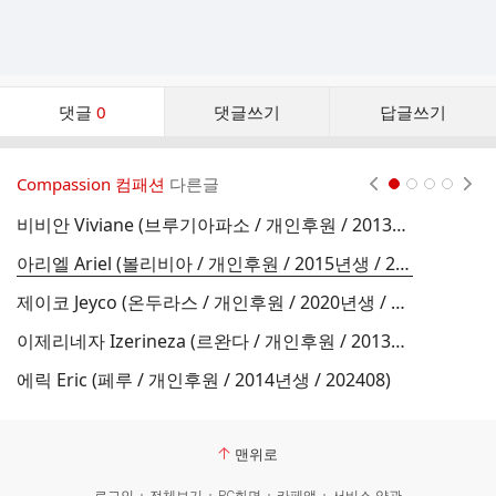
댓
댓글
0
댓글쓰기
답글쓰기
글
댓
글
Compassion 컴패션
다른글
현재페이지 1
2
3
4
리
스
비비안 Viviane (브루기아파소 / 개인후원 / 2013년생 / 202502)
트
아리엘 Ariel (볼리비아 / 개인후원 / 2015년생 / 202502)
제이코 Jeyco (온두라스 / 개인후원 / 2020년생 / 202409)
컴
이제리네자 Izerineza (르완다 / 개인후원 / 2013년생 / 202409)
페
에릭 Eric (페루 / 개인후원 / 2014년생 / 202408)
컴
맨위로