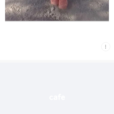
현
재
게
시
글
추
가
기
능
열
기