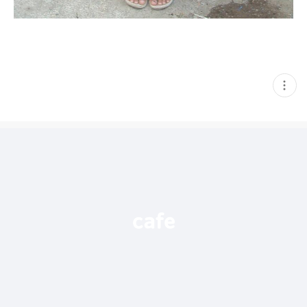
현
재
게
시
글
추
가
기
능
열
기