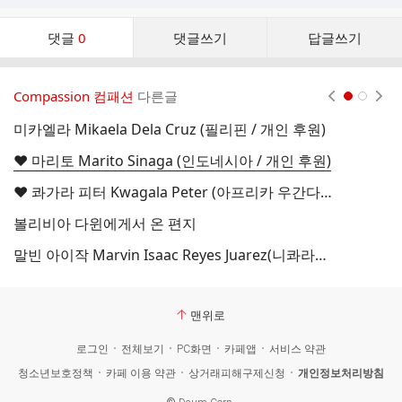
댓
댓글
0
댓글쓰기
답글쓰기
글
댓
글
Compassion 컴패션
다른글
현재페이지 1
2
리
스
미카엘라 Mikaela Dela Cruz (필리핀 / 개인 후원)
트
♥ 마리토 Marito Sinaga (인도네시아 / 개인 후원)
♥ 콰가라 피터 Kwagala Peter (아프리카 우간다 / 개인 후원)
볼리비아 다윈에게서 온 편지
말빈 아이작 Marvin Isaac Reyes Juarez(니콰라과 / 남선교회)
맨위로
로그인
전체보기
PC화면
카페앱
서비스 약관
청소년보호정책
카페 이용 약관
상거래피해구제신청
개인정보처리방침