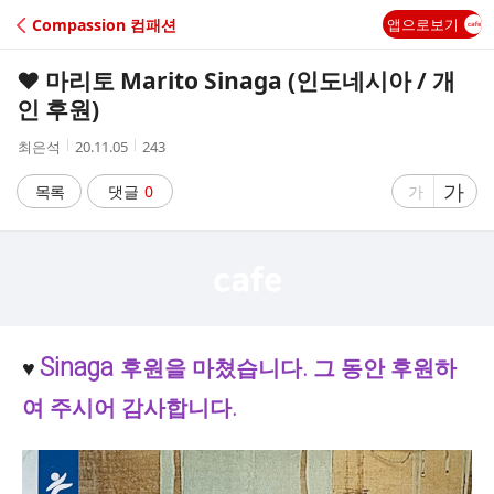
C
Compassion 컴패션
앱으로보기
A
♥ 마리토 Marito Sinaga (인도네시아 / 개
F
인 후원)
작
작
조
최은석
20.11.05
243
E
성
성
회
자
시
수
글
가
글
목록
댓글
0
가
간
자
자
크
크
기
기
크
작
게
게
Sinaga
후원을 마
쳤습니다. 그 동안 후원하
♥
여 주시어 감사합니다.