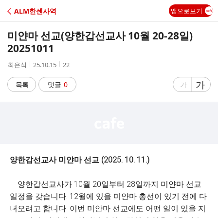
C
ALM한센사역
앱으로보기
A
미얀마 선교(양한갑선교사 10월 20-28일)
F
20251011
작
작
조
최은석
25.10.15
22
E
성
성
회
자
시
수
글
가
글
목록
댓글
0
가
간
자
자
크
크
기
기
크
작
게
게
양한갑선교사 미얀마 선교 (2025. 10. 11.)
양한갑선교사가 10월 20일부터 28일까지 미얀마 선교
일정을 갖습니다. 12월에 있을 미얀마 총선이 있기 전에 다
녀오려고 합니다. 이번 미얀마 선교에도 어떤 일이 있을 지