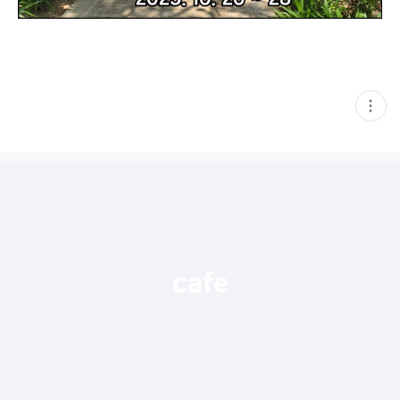
현
재
게
시
글
추
가
기
능
열
기