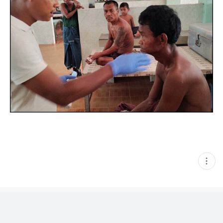
현
재
게
시
글
추
가
기
능