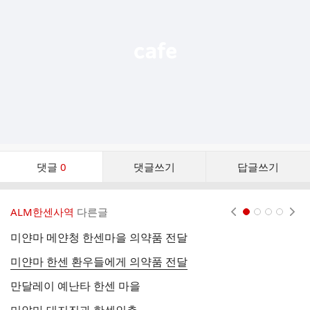
열
기
댓
댓글
0
댓글쓰기
답글쓰기
글
댓
글
ALM한센사역
다른글
현재페이지 1
2
3
4
리
스
미얀마 메얀청 한센마을 의약품 전달
2
트
미얀마 한센 환우들에게 의약품 전달
양
만달레이 예난타 한센 마을
미