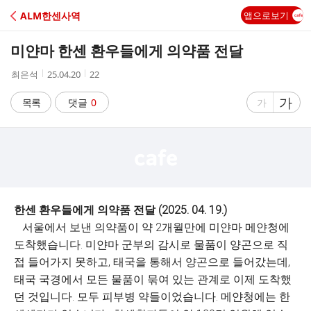
C
ALM한센사역
앱으로보기
A
미얀마 한센 환우들에게 의약품 전달
F
작
작
조
최은석
25.04.20
22
성
성
회
E
자
시
수
글
가
글
목록
댓글
0
가
간
자
자
크
크
기
기
크
작
게
게
한센 환우들에게 의약품 전달 (2025. 04. 19.)
서울에서 보낸 의약품이 약 2개월만에 미얀마 메얀청에
도착했습니다. 미얀마 군부의 감시로 물품이 양곤으로 직
접 들어가지 못하고, 태국을 통해서 양곤으로 들어갔는데,
태국 국경에서 모든 물품이 묶여 있는 관계로 이제 도착했
던 것입니다. 모두 피부병 약들이었습니다. 메얀청에는 한