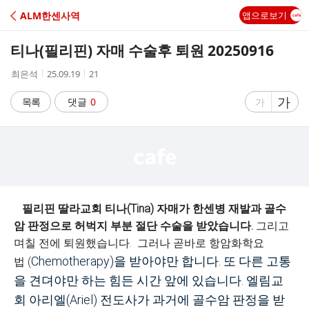
C
ALM한센사역
앱으로보기
A
티나(필리핀) 자매 수술후 퇴원 20250916
F
작
작
조
최은석
25.09.19
21
성
성
회
E
자
시
수
글
가
글
목록
댓글
0
가
간
자
자
크
크
기
기
크
작
게
게
필리핀 딸라교회 티나(Tina) 자매가 한센병 재발과 골수
암 판정으로 허벅지 부분 절단 수술을 받았습니다.
그리고
며칠 전에 퇴원했습니다. 그러나 곧바로 항암화학요
Chemotherapy)을 받아야만 합니다. 또 다른 고통
법 (
을 견뎌야만 하는 힘든 시간 앞에 있습니다. 엘림교
회 아리엘(Ariel) 전도사가 과거에 골수암 판정을 받