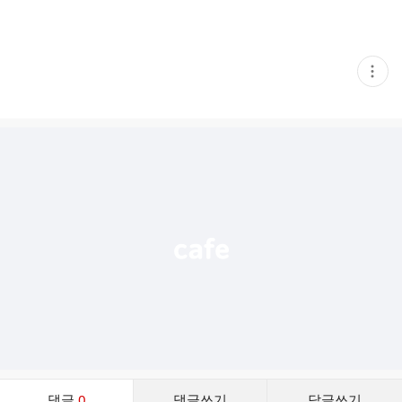
현
재
게
시
글
추
가
기
능
열
기
댓
댓글
0
댓글쓰기
답글쓰기