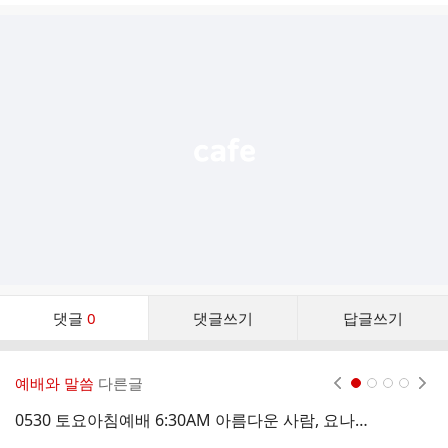
글
추
가
기
능
열
기
댓
댓글
0
댓글쓰기
답글쓰기
글
댓
글
예배와 말씀
다른글
현재페이지 1
2
3
4
리
스
0530 토요아침예배 6:30AM 아름다운 사람, 요나단 (사무엘상 18:1-12)
트