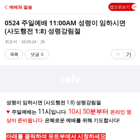
C
예배와 말씀
앱으로보기
A
0524 주일예배 11:00AM 성령이 임하시면
F
(사도행전 1:8) 성령강림절
작
작
조
최은석
26.05.24
26
E
성
성
회
자
시
수
글
가
글
목록
댓글
0
가
간
자
자
크
크
기
기
크
작
게
게
성령이 임하시면 (사도행전 1:8) 성령강림절
11시
10시 50분부터
♥
주일예배는
입니다.
온라인 영
상이 준비됩니다.
은혜로운 예배를 위해 기도합시다!
아래를 클
릭하여 유트부에서 시청하세요