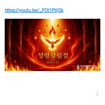
https://youtu.be/_POt1PtljSk
현
재
게
시