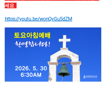
세요
https://youtu.be/wonQvGu5dZM