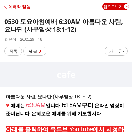
C
예배와 말씀
앱으로보기
A
0530 토요아침예배 6:30AM 아름다운 사람,
F
요나단 (사무엘상 18:1-12)
작
작
조
최은석
26.05.29
18
E
성
성
회
자
시
수
글
가
글
목록
댓글
0
가
간
자
자
크
크
기
기
크
작
게
게
아름다운 사람, 요나단 (사무엘상 18:1-12)
♥
6:30AM
6:15AM부터
예배는
입니다.
온라인 영상이
준비됩니다. 은혜로운 예배를 위해 기도합시다
아래를 클릭하여 유튜브 YouTube에서 시청하