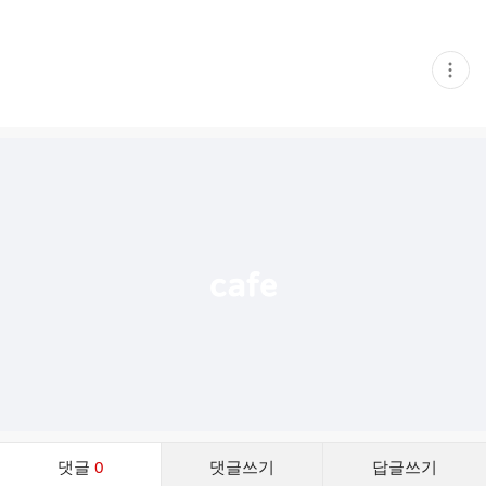
현
재
게
시
글
추
가
기
능
열
기
댓
댓글
0
댓글쓰기
답글쓰기
글