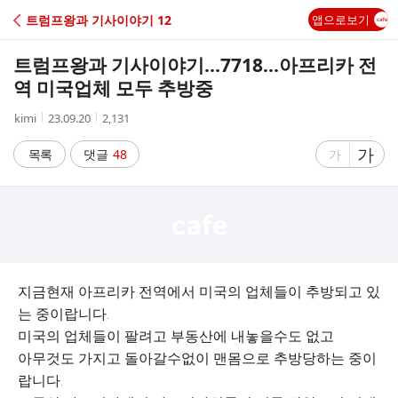
C
트럼프왕과 기사이야기 12
앱으로보기
A
트럼프왕과 기사이야기...7718...아프리카 전
F
역 미국업체 모두 추방중
작
작
조
kimi
23.09.20
2,131
E
성
성
회
자
시
수
글
가
글
목록
댓글
48
가
간
자
자
크
크
기
기
크
작
게
게
지금현재 아프리카 전역에서 미국의 업체들이 추방되고 있
는 중이랍니다.
미국의 업체들이 팔려고 부동산에 내놓을수도 없고
아무것도 가지고 돌아갈수없이 맨몸으로 추방당하는 중이
랍니다.