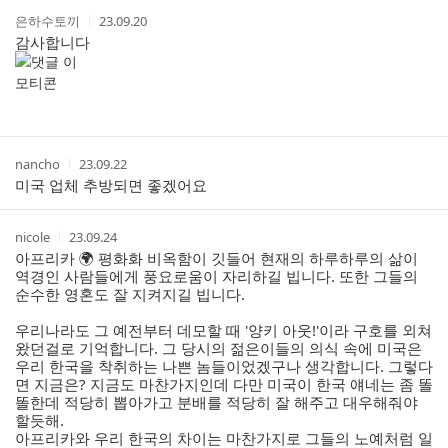
작
작
은하수토끼
23.09.20
성
성
감사합니다
자
시
간
작
작
nancho
23.09.22
성
성
미국 업체 추방되면 좋겠어요
자
시
간
작
작
nicole
23.09.24
성
성
아프리카 🌍 평화화 비옥함이 깃들어 현재의 하루하루의 삶이
자
시
역경인 사람들에게 풍요로움이 자리하길 빕니다. 또한 그들의
간
순수한 영혼도 잘 지켜지길 빕니다.
우리나라도 그 예전부터 데모할 때 '양키 아웃!'이라 구호를 외쳐
왔던걸로 기억합니다. 그 당시의 젊은이들의 의식 속에 미국은
우리 한국을 착취하는 나쁜 놈들이었겠구나 생각합니다. 그렇다
면 지금은? 지금도 마찬가지인데 다만 미국이 한국 얘네는 좀 똘
똘한데 적당히 뽑아가고 분배를 적당히 잘 해주고 대우해줘야
할듯해.
아프리카와 우리 한국의 차이는 마찬가지로 그들의 노예처럼 일