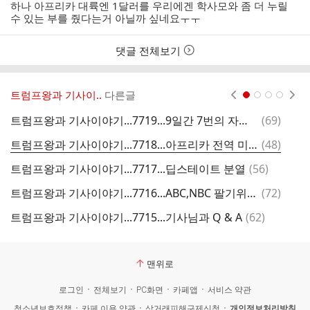
하나 아프리카 대륙엔 1달러를 우리에겐 학사모와 좀 더 누릴
수 있는 부를 줬다는거 아닐까 싶네요ㅜㅜ
댓글 전체보기
트럼프왕과 기사이..
다른글
현재페이지 1
2
3
4
댓
트럼프왕과 기사이야기...7719...9일간 7번의 자연재해
(
69
)
글
댓
트럼프왕과 기사이야기...7718...아프리카 전역 미국업체 모두 추방중
(
48
)
글
댓
트럼프왕과 기사이야기...7717...딥스테이트 분열
(
56
)
글
댓
트럼프왕과 기사이야기...7716...ABC,NBC 팔기위해 부동산에 올라...
(
72
)
글
댓
트럼프왕과 기사이야기...7715...기사님과 Q & A
(
62
)
글
맨위로
로그인
전체보기
PC화면
카페앱
서비스 약관
청소년보호정책
카페 이용 약관
상거래피해구제신청
개인정보처리방침