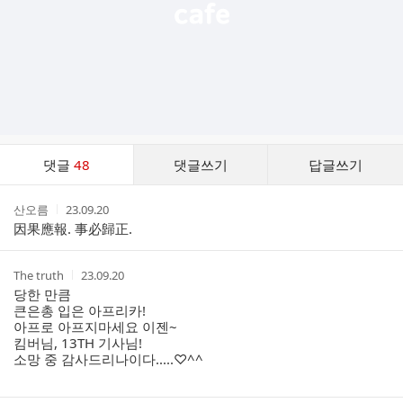
댓
댓글
48
댓글쓰기
답글쓰기
글
댓
작
작
산오름
23.09.20
글
성
성
因果應報. 事必歸正.
리
자
시
스
간
트
작
작
The truth
23.09.20
성
성
당한 만큼
자
시
큰은총 입은 아프리카!
간
아프로 아프지마세요 이젠~
킴버님, 13TH 기사님!
소망 중 감사드리나이다.....♡^^