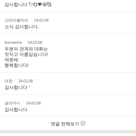
성
성
감사합니다 💘💞💖🤩🥰
리
자
시
스
간
트
작
작
산따라물따라
24.02.08
성
성
소식 감사합니다.
자
시
간
작
작
kanawine
24.02.08
성
성
두분의 관계와 대화는
자
시
멋지고 아름답습니다!
간
덕분에
행복합니다!
작
작
대원
24.02.08
성
성
감사합니다 "
자
시
간
작
작
글라머니
24.02.08
성
성
감사합니다
자
시
간
댓글 전체보기