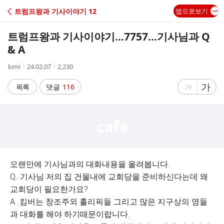
C
트럼프왕과 기사이야기 12
앱으로보기
A
트럼프왕과 기사이야기...7757...기사님과 Q
F
& A
작
작
조
kimi
24.02.07
2,230
E
성
성
회
자
시
수
글
가
글
목록
댓글
116
가
간
자
자
크
크
기
기
크
작
게
게
오랜만에 기사님과의 대화내용을 올려봅니다.
Q...기사님 저의 집 건물내에 교회당을 준비하신다는데 왜
교회당이 필요한가요?
A...킴버는 창조주외 홀리픽들 그리고 많은 지구상의 영들
과 대화를 해야 하기때문이랍니다.