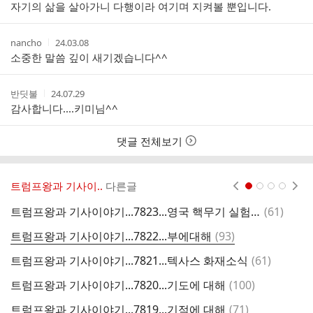
자기의 삶을 살아가니 다행이라 여기며 지켜볼 뿐입니다.
작
작
nancho
24.03.08
성
성
소중한 말씀 깊이 새기겠습니다^^
자
시
간
작
작
반딧불
24.07.29
성
성
감사합니다....키미님^^
자
시
간
댓글 전체보기
트럼프왕과 기사이..
다른글
현재페이지 1
2
3
4
댓
트럼프왕과 기사이야기...7823...영국 핵무기 실험실패
(
61
)
트
글
댓
트럼프왕과 기사이야기...7822...부에대해
(
93
)
글
댓
트럼프왕과 기사이야기...7821...텍사스 화재소식
(
61
)
글
댓
트럼프왕과 기사이야기...7820...기도에 대해
(
100
)
글
댓
트럼프왕과 기사이야기...7819...기적에 대해
(
71
)
트