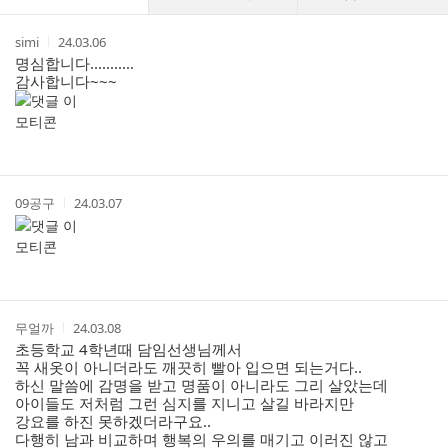
글
댓
작
작
simi
24.03.06
글
성
성
명심합니다...........
리
자
시
감사합니다~~~
스
간
트
작
작
09공구
24.03.07
성
성
자
시
간
작
작
무얼까
24.03.08
성
성
초등학교 4학년때 담임선생님께서
자
시
꼭 새옷이 아니더라도 깨끗히 빨아 입으면 되는거다..
간
하신 말씀에 감명을 받고 명품이 아니라도 그리 살았는데
아이들도 저처럼 그런 심지를 지니고 살길 바라지만
강요를 하진 못하겠더라구요..
다행히 남과 비교하며 행복의 우의를 매기고 이러진 않고