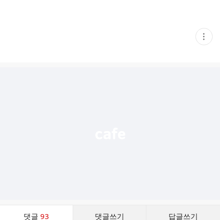
현
재
게
시
글
추
가
기
능
열
기
댓
댓글
93
댓글쓰기
답글쓰기