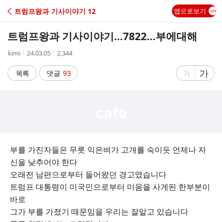
C
트럼프왕과 기사이야기 12
앱으로보기
A
트럼프왕과 기사이야기...7822...부에대해
F
작
작
조
kimi
24.03.05
2,344
성
성
회
E
자
시
수
글
가
글
목록
댓글
93
가
간
자
자
크
크
기
기
크
작
게
게
부를 가진자들은 무릇 익은벼가 고개를 숙이듯 언제나 자
신을 낮추어야 한다
오래전 남편으로부터 들어왔던 경고였습니다.
트럼프 대통령이 미국민으로부터 미움을 사게된 한부분이
바로
그가 부를 가졌기 때문임을 우리는 잘알고 있습니다.