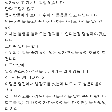
삼가하시고 계시니 걱정 없습니다.
만약 그렇지 않고
뭇사람들에게 보이기 위해 명문옷을 입고 다닌다거나
명문 가방을 들고다닌다거나 하는 자세로 자신을 알리려
하는
자세는 불행을 불러오는 결과를 보인다는걸 명심해야 겠습
니다.
그어떤 일이든 할때
주위의 눈길을 끌게 하는 일은 삼가 조심을 하여 취해야 할
겁니다.
미국속담에
옆집 죤스씨와 경쟁을..........이라는 말이 있습니다.
KEEP UP WITH JONES!
이말은 옆집에서 냉장고를 샀는데 나도 사고 싶은마음이
생겨
결국 냉장고를 사게된다는 견물생심을 말한 속담이랍니다.
학교를 갔는데 내아이가 다른아이들보다 이쁜옷을 안입었
다 하여