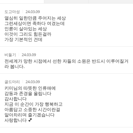
글
댓
작
작
도고마성
24.03.09
글
성
성
열심히 일한만큼 주어지는 세상
리
자
시
그런세상이면 족하다 여겼는데
스
간
인륜이 살아있는 세상
트
이것이 그리도 힘든걸까
가장 기본적인 건데
작
작
비둘기
24.03.09
성
성
전세계가 망한 시점에서 선한 자들의 소원은 반드시 이루어질거
자
시
라 봅니다.
간
작
작
골드마리
24.03.09
성
성
키미님의 따뜻한 인류애에
자
시
감동과 존경을 올립니다
간
감사합니다
지금 이 순간이 가장 행복하고
아름답고 소중한 시간이란걸
알아차리며 즐기겠습니다
사랑합니다 💕