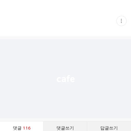
현
재
게
시
글
추
가
기
능
열
기
댓
댓글
116
댓글쓰기
답글쓰기