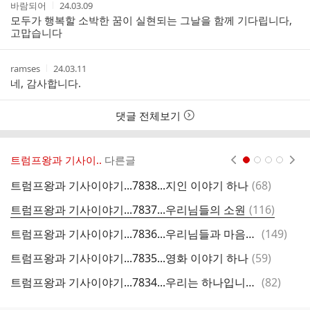
작
작
바람되어
24.03.09
성
성
모두가 행복할 소박한 꿈이 실현되는 그날을 함께 기다립니다,
자
시
고맙습니다
간
작
작
ramses
24.03.11
성
성
네, 감사합니다.
자
시
간
댓글 전체보기
트럼프왕과 기사이..
다른글
현재페이지 1
2
3
4
댓
트럼프왕과 기사이야기...7838...지인 이야기 하나
(
68
)
글
댓
트럼프왕과 기사이야기...7837...우리님들의 소원
(
116
)
트
글
댓
트럼프왕과 기사이야기...7836...우리님들과 마음을 활짝열고
(
149
)
글
댓
트럼프왕과 기사이야기...7835...영화 이야기 하나
(
59
)
트
글
댓
트럼프왕과 기사이야기...7834...우리는 하나입니다.
(
82
)
글