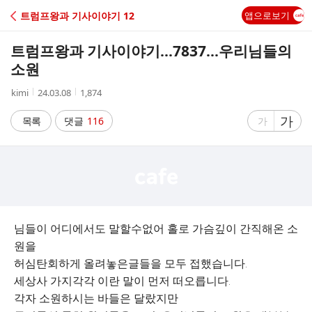
C
트럼프왕과 기사이야기 12
앱으로보기
A
트럼프왕과 기사이야기...7837...우리님들의
F
소원
작
작
조
kimi
24.03.08
1,874
E
성
성
회
자
시
수
글
가
글
목록
댓글
116
가
간
자
자
크
크
기
기
크
작
게
게
님들이 어디에서도 말할수없어 홀로 가슴깊이 간직해온 소
원을
허심탄회하게 올려놓은글들을 모두 접했습니다.
세상사 가지각각 이란 말이 먼저 떠오릅니다.
각자 소원하시는 바들은 달랐지만