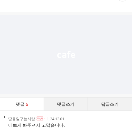
재
게
시
글
추
가
기
능
열
기
댓
댓글
6
댓글쓰기
답글쓰기
글
댓
작
작
작
땅을일구는사람
24.12.01
작
글
성
성
성
성
에쁘게 봐주셔서 고맙습니다.
리
자
자
시
자