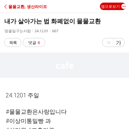
C
물물교환, 생산라이프
앱으로보기
A
내가 살아가는 법 화폐없이 물물교환
F
작
작
조
땅을일구는사람
24.12.01
667
성
성
회
E
자
시
수
글
가
글
목록
댓글
6
가
간
자
자
크
크
기
기
크
작
게
게
24.1201 주일
#물물교환은사랑입니다
#이상미통밀빵 과