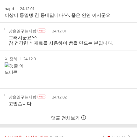
스
본
간
인
트
작
작
napd
24.12.01
여
성
성
이상미 통밀빵 한 동네입니다^^. 좋은 인연 이시군요.
부
자
시
간
작
작
작
땅을일구는사람
24.12.01
작
성
성
성
성
그러시군요^^
자
자
시
자
참 건강한 식재료를 사용하여 빵을 만드는 분입니다.
본
간
인
여
작
작
계 정혜
24.12.01
부
성
성
자
시
간
작
작
작
땅을일구는사람
24.12.02
작
성
성
성
성
고맙습니다
자
자
시
자
본
간
인
댓글 전체보기
여
부
현재페이지 1
2
3
4