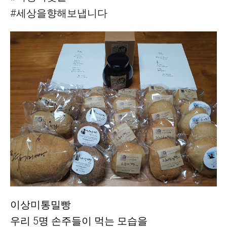
#세상을향해보냅니다
이상미통밀빵
우리 5명 손주들이 먹는 모습을