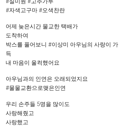
#실미원 #고추가루
#자색고구마 #오색찬란
어제 늦은시간 물교한 택배가
도착하여
박스를 풀어보니 #이상미 아우님의 사랑이 가
득
내 마음이 울컥했어요
아우님과의 인연은 오래되었지요
#물물교환으로맺은인연
우리 손주들 5명을 많이도
사랑해줬고
사랑했고