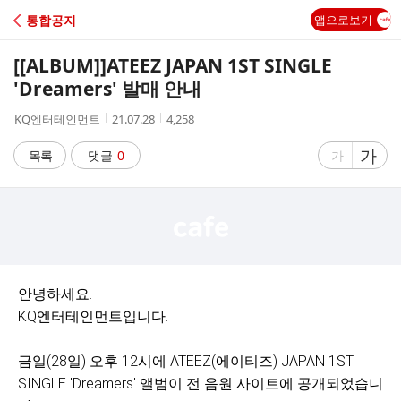
C
통합공지
앱으로보기
A
[[ALBUM]]
ATEEZ JAPAN 1ST SINGLE
F
'Dreamers' 발매 안내
작
작
조
KQ엔터테인먼트
21.07.28
4,258
E
성
성
회
자
시
수
글
가
글
목록
댓글
0
가
간
자
자
크
크
기
기
크
작
게
게
안녕하세요.
KQ엔터테인먼트입니다.
금일(28일) 오후 12시에 ATEEZ(에이티즈) JAPAN 1ST
SINGLE 'Dreamers' 앨범이 전 음원 사이트에 공개되었습니