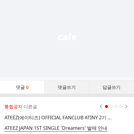
가
기
능
열
기
댓
댓글
0
댓글쓰기
답글쓰기
글
댓
글
통합공지
다른글
현재페이지 1
2
3
4
리
스
ATEEZ(에이티즈) OFFICIAL FANCLUB ATINY 2기 (2차 추가모집) FAN KIT 회원카드 재발송 및 A/S안내
A
트
ATEEZ JAPAN 1ST SINGLE 'Dreamers' 발매 안내
A