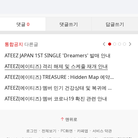
댓
댓글
0
댓글쓰기
답글쓰기
글
댓
글
통합공지
다른글
현재페이지 1
2
3
4
리
스
ATEEZ JAPAN 1ST SINGLE 'Dreamers' 발매 안내
A
트
ATEEZ(에이티즈) 격리 해제 및 스케줄 재개 안내
ATEEZ(에이티즈) TREASURE : Hidden Map 예약 판매 안내
A
ATEEZ(에이티즈) 멤버 민기 건강상태 및 복귀에 관한 안내
ATEEZ(에이티즈) 멤버 코로나19 확진 관련 안내
맨위로
로그인
전체보기
PC화면
카페앱
서비스 약관