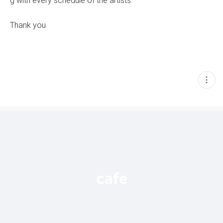
g with every schedule of the artists.
Thank you.
현
재
게
시
글
추
가
기
능
열
기