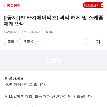
C
통합공지
앱으로보기
A
[[공지]]
ATEEZ(에이티즈) 격리 해제 및 스케줄
F
재개 안내
작
작
조
KQ엔터테인먼트
21.07.23
26,907
E
성
성
회
자
시
수
글
가
글
목록
댓글
0
가
간
자
자
크
크
기
기
크
작
게
게
안녕하세요
KQ엔터테인먼트 입니다.
ATEEZ(에이티즈) 활동 재개 관련하여 안내 드립니다.