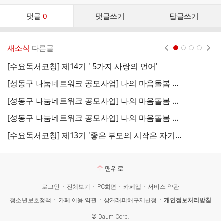
댓
댓글
0
댓글쓰기
답글쓰기
글
댓
글
새소식
다른글
현재페이지 1
2
3
4
리
스
[수요독서코칭] 제14기 ' 5가지 사랑의 언어'
서
트
[성동구 나눔네트워크 공모사업] 나의 마음돌봄 레시피 3. '5가지 사랑의 언어'
[
[성동구 나눔네트워크 공모사업] 나의 마음돌봄 레시피 2. '분노 사용하고 놓기'
[
[성동구 나눔네트워크 공모사업] 나의 마음돌봄 레시피 1. '독서치유모임'
2
[수요독서코칭] 제13기 '좋은 부모의 시작은 자기치유다'
[
맨위로
로그인
전체보기
PC화면
카페앱
서비스 약관
청소년보호정책
카페 이용 약관
상거래피해구제신청
개인정보처리방침
©
Daum Corp.