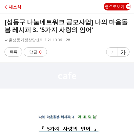
C
새소식
앱으로보기
A
[성동구 나눔네트워크 공모사업] 나의 마음돌
F
봄 레시피 3. '5가지 사랑의 언어'
작
작
조
서울성동가정상담센터
21.10.06
28
E
성
성
회
자
시
수
글
가
글
목록
댓글
0
가
간
자
자
크
크
기
기
크
작
게
게