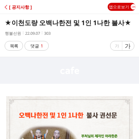
C
[ 공지사항 ]
앱으로보기
A
★이천도량 오백나한전 및 1인 1나한 불사★
F
작
작
조
행불선원
22.09.07
303
성
성
회
E
자
시
수
글
가
글
목록
댓글
1
가
간
자
자
크
크
기
기
크
작
게
게