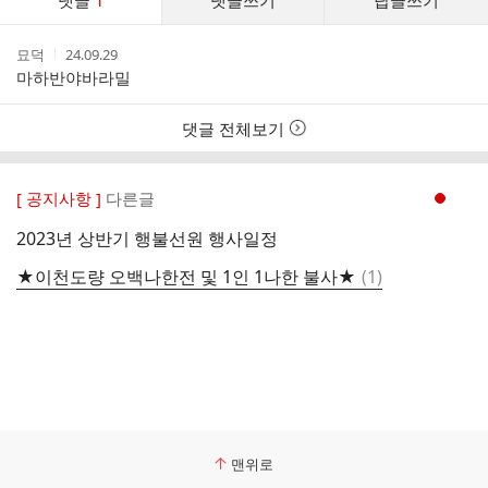
댓글
1
댓글쓰기
답글쓰기
글
댓
작
작
묘덕
24.09.29
글
성
성
마하반야바라밀
리
자
시
스
간
트
댓글 전체보기
[ 공지사항 ]
다른글
현재페이지 1
2023년 상반기 행불선원 행사일정
댓
★이천도량 오백나한전 및 1인 1나한 불사★
(
1
)
글
맨위로