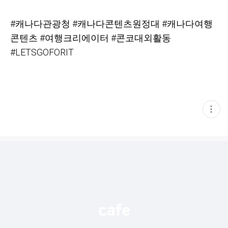
#
캐나다관광청 #캐나다콘텐츠원정대 #캐나다여행
콘텐츠 #여행크리에이터 #콘코대외활동
#LETSGOFORIT
현
재
게
시
글
추
가
기
능
열
기