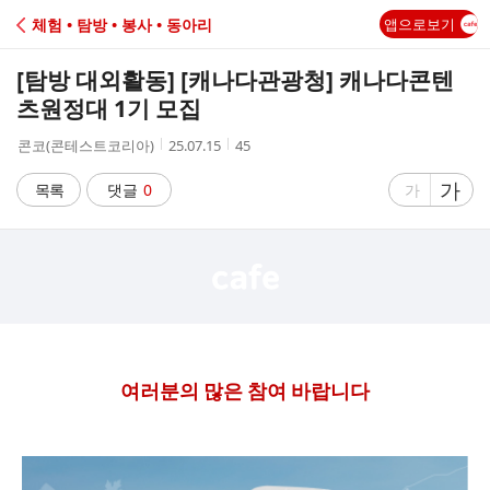
C
체험 • 탐방 • 봉사 • 동아리
앱으로보기
A
[탐방 대외활동] [캐나다관광청] 캐나다콘텐
F
츠원정대 1기 모집
작
작
조
콘코(콘테스트코리아)
25.07.15
45
E
성
성
회
자
시
수
글
가
글
목록
댓글
0
가
간
자
자
크
크
기
기
크
작
게
게
여러분의 많은 참여 바랍니다