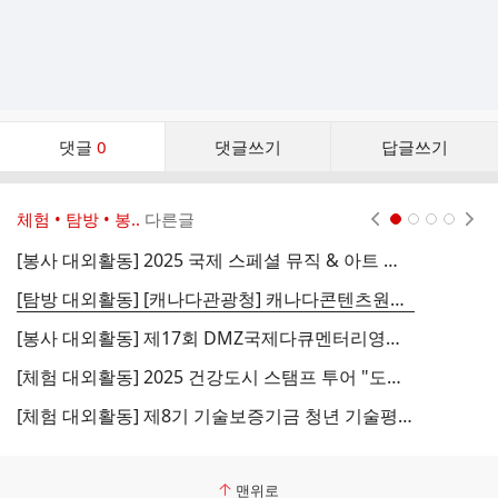
댓
댓글
0
댓글쓰기
답글쓰기
글
댓
글
체험 • 탐방 • 봉..
다른글
현재페이지 1
2
3
4
리
스
[봉사 대외활동] 2025 국제 스페셜 뮤직 & 아트 페스티벌 자원봉사자 모집
[
트
[탐방 대외활동] [캐나다관광청] 캐나다콘텐츠원정대 1기 모집
[봉사 대외활동] 제17회 DMZ국제다큐멘터리영화제 자원활동가 다큐즈 모집
[체험 대외활동] 2025 건강도시 스탬프 투어 "도시에서 건강을 만나다"
[체험 대외활동] 제8기 기술보증기금 청년 기술평가체험단 모집
맨위로