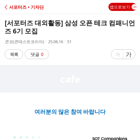
C
서포터즈 • 기자단
앱으로보기
A
[서포터즈 대외활동] 삼성 오픈 테크 컴패니언
F
즈 6기 모집
작
작
조
콘코(콘테스트코리아)
25.06.16
51
E
성
성
회
자
시
수
글
가
글
목록
댓글
0
가
간
자
자
크
크
기
기
크
작
게
게
여러분의 많은 참여 바랍니다