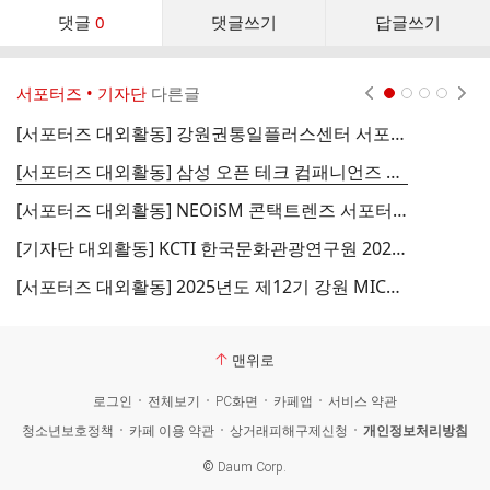
댓
댓글
0
댓글쓰기
답글쓰기
글
댓
글
서포터즈 • 기자단
다른글
현재페이지 1
2
3
4
리
스
[서포터즈 대외활동] 강원권통일플러스센터 서포터즈 모집
[
트
[서포터즈 대외활동] 삼성 오픈 테크 컴패니언즈 6기 모집
[서포터즈 대외활동] NEOiSM 콘택트렌즈 서포터즈 7기
[기자단 대외활동] KCTI 한국문화관광연구원 2025 학생기자단 3기 모집
[서포터즈 대외활동] 2025년도 제12기 강원 MICE 서포터즈
맨위로
로그인
전체보기
PC화면
카페앱
서비스 약관
청소년보호정책
카페 이용 약관
상거래피해구제신청
개인정보처리방침
©
Daum Corp.