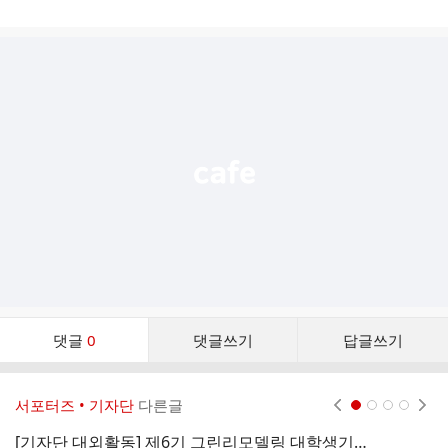
게
시
글
추
가
기
능
열
기
댓
댓글
0
댓글쓰기
답글쓰기
글
댓
글
서포터즈 • 기자단
다른글
현재페이지 1
2
3
4
리
스
[기자단 대외활동] 제6기 그린리모델링 대학생기자단 모집