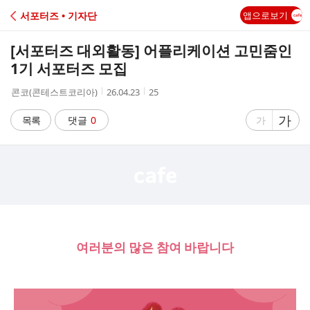
C
서포터즈 • 기자단
앱으로보기
A
[서포터즈 대외활동] 어플리케이션 고민줌인
F
1기 서포터즈 모집
작
작
조
콘코(콘테스트코리아)
26.04.23
25
E
성
성
회
자
시
수
글
가
글
목록
댓글
0
가
간
자
자
크
크
기
기
크
작
게
게
여러분의 많은 참여 바랍니다