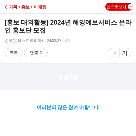
C
기획 • 홍보 • 마케팅
앱으로보기
A
[홍보 대외활동] 2024년 해양예보서비스 온라
F
인 홍보단 모집
작
작
조
콘코(콘테스트코리아)
24.02.27
65
E
성
성
회
자
시
수
글
가
글
목록
댓글
0
가
간
자
자
크
크
기
기
크
작
게
게
여러분의 많은 참여 바랍니다.