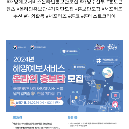
#해양예보서비스온라인홍보단모집 #해양수산부 #홍보콘
텐츠 #온라인홍보단 #기자단모집 #홍보단모집 #서포터즈
추천 #대외활동 #서포터즈 #콘코 #콘테스트코리아