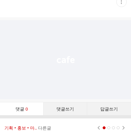
현
재
게
시
글
추
가
기
능
열
기
댓
댓글
0
댓글쓰기
답글쓰기
글
댓
글
기획 • 홍보 • 마..
다른글
현재페이지 1
2
3
4
리