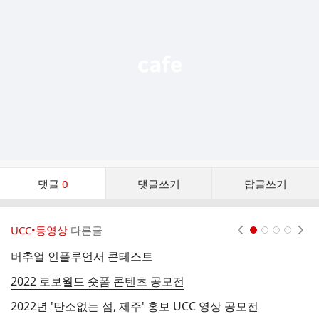
능
열
기
댓
댓글
0
댓글쓰기
답글쓰기
글
댓
글
UCC•동영상
다른글
현재페이지 1
2
3
4
리
스
버추얼 인플루언서 콘테스트
울
트
2022 로보월드 숏폼 콘텐츠 공모전
'
2022년 '탄소없는 섬, 제주' 홍보 UCC 영상 공모전
'