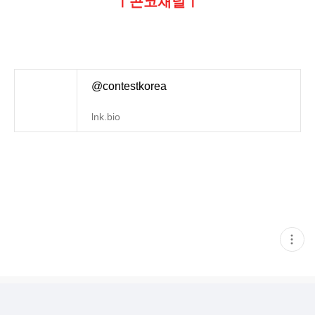
ㅣ콘코채널ㅣ
@contestkorea
lnk.bio
현
재
게
시
글
추
가
기