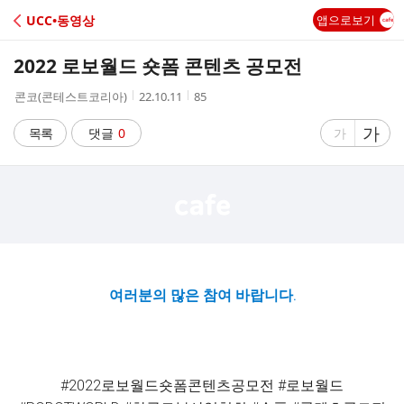
C
UCC•동영상
앱으로보기
A
2022 로보월드 숏폼 콘텐츠 공모전
F
작
작
조
콘코(콘테스트코리아)
22.10.11
85
성
성
회
E
자
시
수
글
가
글
목록
댓글
0
가
간
자
자
크
크
기
기
크
작
게
게
여러분의 많은 참여 바랍니다.
#2022로보월드숏폼콘텐츠공모전 #로보월드