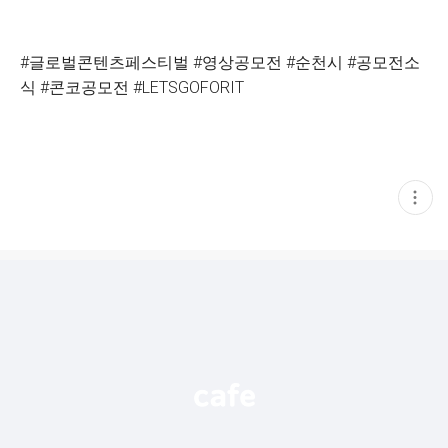
#글로벌콘텐츠페스티벌 #영상공모전 #순천시 #공모전소
식 #콘코공모전 #LETSGOFORIT
현
재
게
시
글
추
가
기
능
열
기