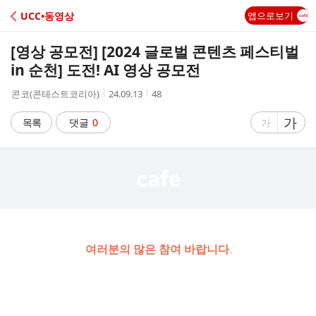
C
UCC•동영상
앱으로보기
A
[영상 공모전] [2024 글로벌 콘텐츠 페스티벌
F
in 순천] 도전! AI 영상 공모전
작
작
조
콘코(콘테스트코리아)
24.09.13
48
E
성
성
회
자
시
수
글
가
글
목록
댓글
0
가
간
자
자
크
크
기
기
크
작
게
게
여러분의 많은 참여 바랍니다.