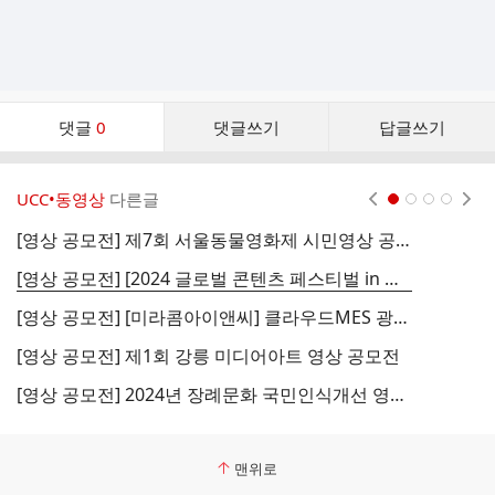
댓
댓글
0
댓글쓰기
답글쓰기
글
댓
글
UCC•동영상
다른글
현재페이지 1
2
3
4
리
스
[영상 공모전] 제7회 서울동물영화제 시민영상 공모
[
트
[영상 공모전] [2024 글로벌 콘텐츠 페스티벌 in 순천] 도전! AI 영상 공모전
[영상 공모전] [미라콤아이앤씨] 클라우드MES 광고 쇼츠 챌린지
[영상 공모전] 제1회 강릉 미디어아트 영상 공모전
[
[영상 공모전] 2024년 장례문화 국민인식개선 영상 및 공간 디자인 통합 공모전
맨위로