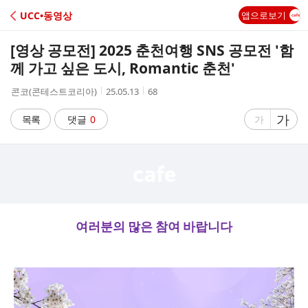
C
UCC•동영상
앱으로보기
A
[영상 공모전] 2025 춘천여행 SNS 공모전 '함
F
께 가고 싶은 도시, Romantic 춘천'
작
작
조
콘코(콘테스트코리아)
25.05.13
68
E
성
성
회
자
시
수
글
가
글
목록
댓글
0
가
간
자
자
크
크
기
기
크
작
게
게
여러분의 많은 참여 바랍니다