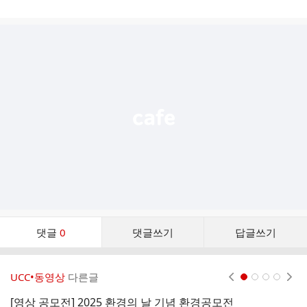
게
시
글
추
가
기
능
열
기
댓
댓글
0
댓글쓰기
답글쓰기
글
댓
글
UCC•동영상
다른글
현재페이지 1
2
3
4
리
스
[영상 공모전] 2025 환경의 날 기념 환경공모전
[