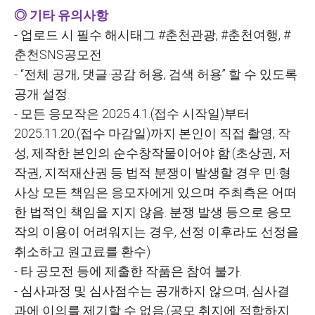
◎ 기타 유의사항
-
업로드 시 필수 해시태그 #춘천관광, #춘천여행, #
춘천SNS공모전
- “
전체 공개, 댓글·공감 허용, 검색 허용” 할 수 있도록
공개 설정.
-
모든 응모작은 2025.4.1.(접수 시작일)부터
2025.11.20.(접수 마감일)까지 본인이 직접 촬영, 작
성, 제작한 본인의 순수창작물이어야 함.(초상권, 저
작권, 지적재산권 등 법적 분쟁이 발생할 경우 민
‧
형
사상 모든 책임은 응모자에게 있으며 주최측은 어떠
한 법적인 책임을 지지 않음. 분쟁 발생 등으로 응모
작의 이용이 어려워지는 경우, 선정 이후라도 선정을
취소하고 원고료를 환수)
-
타 공모전 등에 제출한 작품은 참여 불가.
-
심사과정 및 심사점수는 공개하지 않으며, 심사결
과에 이의를 제기할 수 없음.(공모 취지에 적합하지