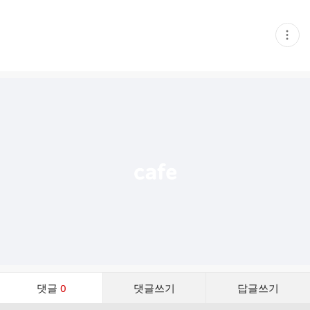
현
재
게
시
글
추
가
기
능
열
기
댓
댓글
0
댓글쓰기
답글쓰기
글