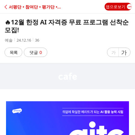
C
서평단 • 참여단 • 평가단 • 자문단
앱으로보기
A
🔥12월 한정 AI 자격증 무료 프로그램 선착순
F
모집!
작
작
조
예솔
24.12.16
36
E
성
성
회
자
시
수
글
가
글
목록
댓글
0
가
간
자
자
크
크
기
기
크
작
게
게