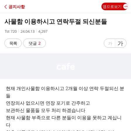
C
공지사항
앱으로보기
A
사물함 이용하시고 연락두절 되신분들
F
작
작
조
Tst 720
24.04.13
4,297
성
성
회
E
자
시
수
글
가
글
목록
댓글
2
가
간
자
자
크
크
기
기
크
작
게
게
현재 개인사물함 이용하시고 2개월 이상 연락 두절되신 분
들
연장의사 없으시면 연장 포기로 간주하고
보관하신 물품들 모두 처리 하겠습니다
현재 사물함 부족으로 다른 분들이 이용을 못하고 계십니
다