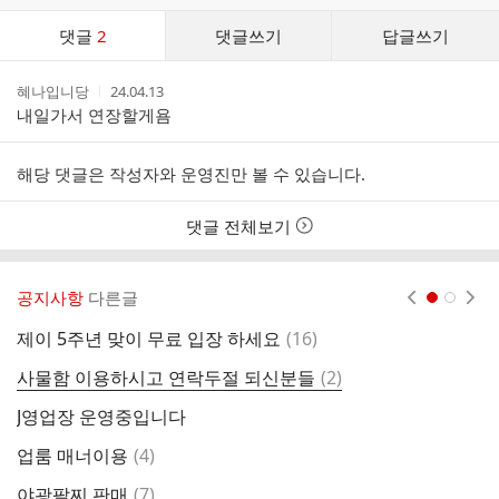
댓
댓글
2
댓글쓰기
답글쓰기
글
댓
작
작
혜나입니당
24.04.13
글
성
성
내일가서 연장할게욤
리
자
시
스
간
트
해당 댓글은 작성자와 운영진만 볼 수 있습니다.
댓글 전체보기
공지사항
다른글
현재페이지 1
2
댓
제이 5주년 맞이 무료 입장 하세요
(
16
)
주
글
댓
사물함 이용하시고 연락두절 되신분들
(
2
)
글
J영업장 운영중입니다
댓
업룸 매너이용
(
4
)
글
댓
야광팔찌 판매
(
7
)
메