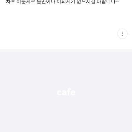
차후 이문제로 불만이나 이의제기 없으시길 바랍니다~
현
재
게
시
글
추
가
기
능
열
기