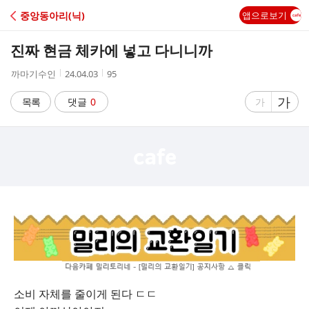
C
중앙동아리(닉)
앱으로보기
A
진짜 현금 체카에 넣고 다니니까
F
작
작
조
까마기수인
24.04.03
95
성
성
회
E
자
시
수
글
가
글
목록
댓글
0
가
간
자
자
크
크
기
기
크
작
게
게
소비 자체를 줄이게 된다 ㄷㄷ