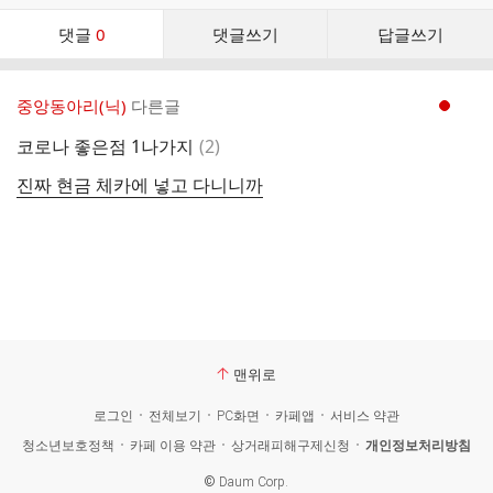
댓
댓글
0
댓글쓰기
답글쓰기
글
댓
글
중앙동아리(닉)
다른글
현재페이지 1
리
스
댓
코로나 좋은점 1나가지
(
2
)
트
글
진짜 현금 체카에 넣고 다니니까
맨위로
로그인
전체보기
PC화면
카페앱
서비스 약관
청소년보호정책
카페 이용 약관
상거래피해구제신청
개인정보처리방침
©
Daum Corp.