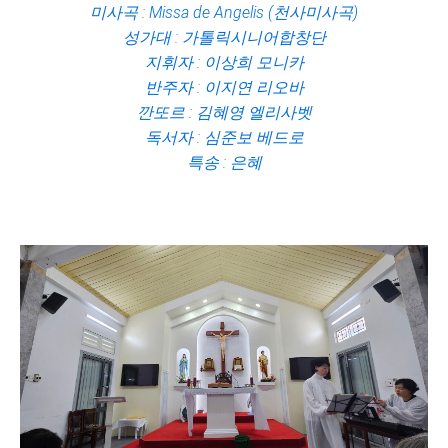
미사곡 : Missa de Angelis (천사미사곡)
성가대 : 가톨릭시니어합창단
지휘자 : 이상희 모니카
반주자 : 이지연 리오바
깐또르 : 김혜영 엘리사벳
독서자 : 심준보 베드로
특송 : 은혜