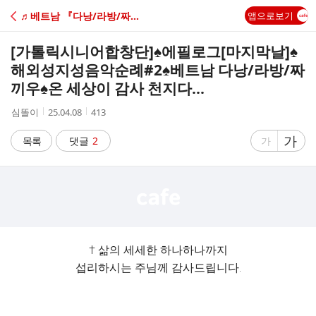
C
♬베트남 『다낭/라방/짜끼우』 해외성지 성음악순례
앱으로보기
A
[가톨릭시니어합창단]♠에필로그[마지막날]♠
F
해외성지성음악순례#2♠베트남 다낭/라방/짜
끼우♠온 세상이 감사 천지다...
E
작
작
조
심똘이
25.04.08
413
성
성
회
자
시
수
글
가
글
목록
댓글
2
가
간
자
자
크
크
기
기
크
작
게
게
† 삶의 세세한 하나하나까지
섭리하시는 주님께 감사드립니다.