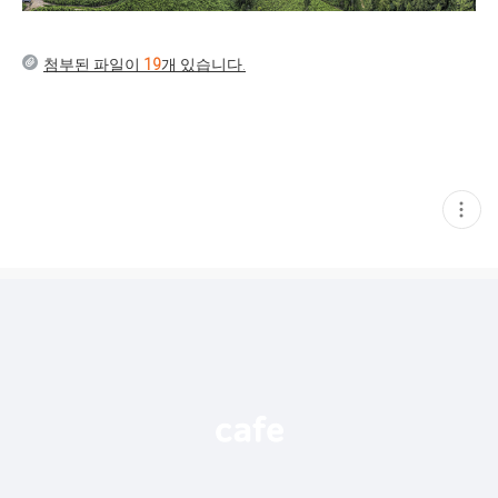
첨부된 파일이
19
개 있습니다.
현
재
게
시
글
추
가
기
능
열
기