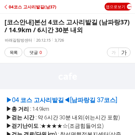
C
04코스 고사리밭길(남37)
앱으로보기
A
[코스안내]
본선 4코스 고사리밭길 (남파랑37)
F
/ 14.9km / 6시간 30분 내외
작
작
조
바래길탐방센터
20.12.15
3,726
E
성
성
회
자
시
수
글
가
글
목록
댓글
0
가
간
자
자
크
크
기
기
크
작
게
게
▶04 코스 고사리밭길◀[남파랑길 37코스]
▶총 거리 :
14.9km
▶걷는 시간 :
약 6시간 30분 내외(쉬는시간 포함)
▶걷기난이도
:
★★★★☆(조금힘들어요)
▶걷는 경로(단위 km) :
창선면행정복지센터(상죽