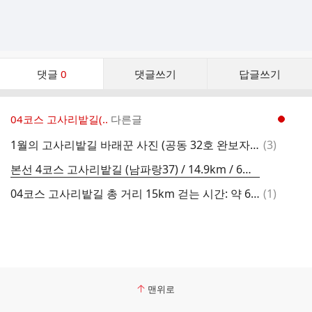
댓
댓글
0
댓글쓰기
답글쓰기
글
댓
글
04코스 고사리밭길(..
다른글
현재페이지 1
리
스
댓
1월의 고사리밭길 바래꾼 사진 (공동 32호 완보자 네 분) ^^
(
3
)
트
글
본선 4코스 고사리밭길 (남파랑37) / 14.9km / 6시간 30분 내외
댓
04코스 고사리밭길 총 거리 15km 걷는 시간: 약 6시간 30분 내외(쉬는 시간 포함)
(
1
)
글
맨위로