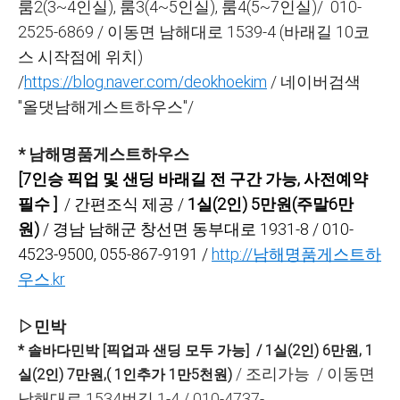
룸2(3~4인실), 룸3(4~5인실), 룸4(5~7인실)/ 010-
2525-6869 / 이동면 남해대로 1539-4 (바래길 10코
스 시작점에 위치)
/
https://blog.naver.com/deokhoekim
/ 네이버검색
"올댓남해게스트하우스"/
* 남해명품게스트하우스
[7인승 픽업 및 샌딩 바래길 전 구간 가능, 사전예약
필수 ]
/ 간편조식 제공 /
1실(2인) 5만원(주말6만
원)
/ 경남 남해군 창선면 동부대로 1931-8 / 010-
4523-9500, 055-867-9191 /
http://남해명품게스트하
우스.kr
▷민박
* 솔바다민박 [픽업과 샌딩 모두 가능] / 1실(2인) 6만원, 1
/
조리가능
/ 이동면
실(2인) 7만원,( 1인추가 1만5천원)
남해대로 1534번길 1-4 / 010-4737-