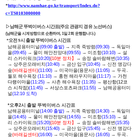
*
http://www.namhae.go.kr/transport/Index.do?
c=TS0103000000
▷남해군 뚜벅이버스 시간표
(
주요 관광지 경유 노선버스
)
(남해군을 시계방향으로 순환하며
, 1
일
2
회 운행합니다
.)
*오전
9
시 출발 뚜벅이버스 시간표
남해공용터미널
(09:00
출발
)
→
지족 죽방렴
(09:30)
→
독일마
을
(09:45)
→
물미 해안전망대
(09:55)
→
미조항
(10:10)
→
설
리 스카이워크
(10:20
)
[10
분 정차
】
→
송정 솔바람해변
(10:35)
→
상주은모래비치
(10:40)
→
금산 입구
(10:45)
→
신전 앵강다
숲
(바래길센터)
(11:00)
→
미국마을
(
용문사
)
(11:05)
→
두곡
․
월포 해수욕장
(11:10)
→
홍현 해라우지마을
(11:17)
→
가천
다랭이마을
(11:25)
→
사촌 해수욕장
(11:35)
→
평산항
(12
코
스 시작점
)
(11:45)
→
서상스포츠파크
(11:55)
→
남해공용터미
널
(12:10
도착
)
*오후
2
시 출발 뚜벅이버스 시간표
남해공용터미널
(14:00
출발
)
→
지족 죽방렴
(14:30)
→
독일마
을
(14:45)
→
물미 해안전망대
(14:55)
→
미조항
(15:10)
→
설
리 스카이워크
(15:20
)
[10
분 정차
】
→
송정 솔바람해변
(15:35)
→
상주은모래비치
(15:40
)
→
금산 입구
(15:45
)
→
신전 앵강다
숲
(바래길센터)
(16:00)
→
미국마을
(
용문사
)
(16:05)
→
두곡
․