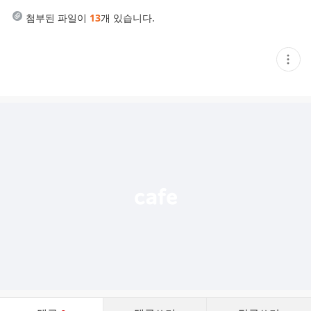
첨부된 파일이
13
개 있습니다.
현
재
게
시
글
추
가
기
능
열
기
댓