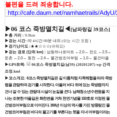
불편을 드려 죄송합니다.
http://cafe.daum.net/namhaetrails/AdyU
▶
06
코스 죽방멸치길
◀
[남파랑길 39코스]
▶
총 거리
:
9.9km
▶
걷는 시간
:
약 4
시간 00
분 내외
(
쉬는 시간 포함
)
▶
걷기난이도
:
★
★
☆☆☆
(
쉬워요
)
▶걷는 경로
(
단위
km) :
삼동하나로마트
←
2.0
→
전도
←
2.5
→
둔촌
←
2.0
→
동천
←
2.4
→
물건방조어부림
←
1.0
→
물건마을
▶GPS트랙:
06코스 죽방멸치길(남39) (20201207) wp 간격
조정.kml
▶
코스개요:
6
코스 죽방멸치길은 길 이름처럼 지족해협을 따라 죽방
렴을 관람하며 걷기를 시작한다
.
아울러 바다 위에 있는 죽방렴까지
건너 갈 수 있는 관람대 시설이 눈길을 끈다
.
남해청소년수련원을 지
나는 조붓한 마을길은 화천변을 거쳐 천연기념물
150
호로 지정된 물
건방조어부림으로 이어진다
. 300
년 이상의 역사를 가진 방풍림인 물
건방조어부림은 바다의 물고기를 부른다는 뜻을 지녀 어부림이라는