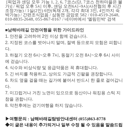
[픽업과 샌딩 모두 가능 1, 2, 6, 7코스(단, 7코스 천하마을은 불
가)] / 픽업 오후 5시 이후, 샌딩 오전6시~9시(사전협의 후 시간
조정가능) / 1실(2인) 6만(독채 2개, 각각 최대 3인, 4인까지 숙
박가능) / 간편조식없음 / 삼동면 금암로 582 / 010-4519-2648,
010-8835-2648, 055-867-0167 / 네이버에서 '엘림민박' 검색
■남해
바래길 안전여행을 위한 가이드라인
1.
안전을 고려하여 2인 이상 함께 걷습니다
.
2.
지정된 코스를 벗어나지 말며
,
절벽 등으로의 모험은 피합니
다
.
3.
하절기 오전 6
시
~
오후 7
시
,
동절기 오전 8
시
~
오후 6
시 사이
에 걷습니다
.
4.
식수와 비상식량 및 응급약품은 꼭 휴대합니다
.
5. 긴 바지를 착용하고, 상의도 가급적 긴팔을 권장합니다.
6. 차도 옆을
걸을 때는 길가에 붙어서 반드시 한 줄로 걸어갑니
다
.
7.
미끄럽거나 거친 노면이 있으므로 등산이나 워킹용 스틱 지
참을 권합니다
.
8.
악천후에는 걷기여행을 하지 않습니다
.
▶
여행문의
: 남해
바래길탐방안내센터
(055)863-8778
◆
이 글은 내용이 추가되거나 일부 수정 될 수 있음을 말씀드립