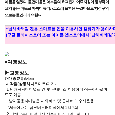
이름을 얻었다
.
물건마을은 어부림의 효과인지 어족자원이 풍부하여
살기 좋은 마을로 이름이 높다
. 7
코스에 포함된 독일마을도 행정구역
으로는 물건리에 속한다
.
*
남해바래길 전용 스마트폰 앱을 이용하면 길찾기가 용이하며
(구글 플레이스토어 또는 아이폰 앱스토어에서 '남해바래길' 
■
여행정보
▶
교통정보
▷
대중교통
(
버스
)
:
-
시작점(삼동하나로마트)
가기
1.남해공용터미널로 간 후 군내버스 이용하여
삼동하나로마
트
로 이동
-남해공용터미널은 시
외버스 및 군내버스 수시운행
*
서울에서는 남부버스터미널에서
1
일
7
회
2.
남해공용터미널에서 지족행버스
[1
일
5
회
5:10,