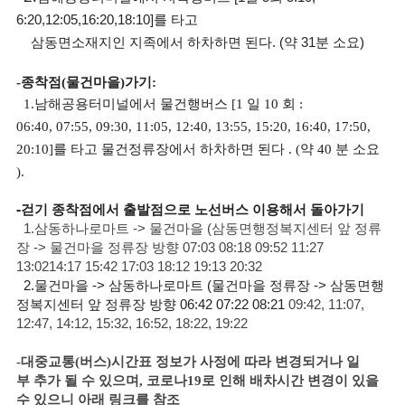
6:20,12:05,16:20,18:10]
를 타고
삼동면소재지인 지족에서 하차하면 된다.
(
약
31
분 소요
)
-종착
점
(물건마을
)
가기
:
1.남해공용터미널에서 물건행버스
[1
일
10
회
:
06:40, 07:55, 09:30, 11:05, 12:40, 13:55, 15:20, 16:40,
17:50,
20:10]
를 타고 물건정류장에서 하차하면 된다
. (
약
40
분 소요
).
-
걷기 종착점에서 출발점으로 노선버스 이용해서 돌아가기
1.
삼동하나로마트
-> 물건마을 (삼동면행정복지센터 앞 정류
장 -> 물건마을 정류장 방향 07:03 08:18 09:52 11:27
13:0214:17 15:42 17:03 18:12 19:13 20:32
2.물건마을 ->
삼동하나로마트
(물건마을 정류장 -> 삼동면
행
정복지센터
앞 정류장 방향 06:42 07:22 08:21
09:42, 11:07,
12:47, 14:12, 15:32, 16:52, 18:22, 19:22
-대중교통
(
버스
)
시간표 정보가 사정에 따라
변경되거나 일
부
추가 될 수 있으며, 코로나19로 인해 배
차시간 변경이 있을
수 있으니 아래 링크를 참조