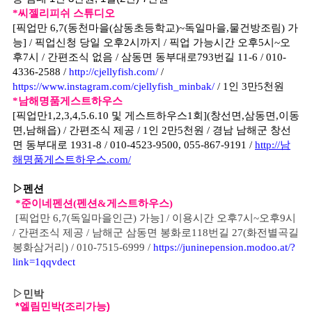
*씨젤리피쉬 스튜디오
[픽업만 6,7(동천마을(삼동초등학교)~독일마을,물건방조림) 가
능] / 픽업신청 당일 오후2시까지 / 픽업 가능시간 오후5시~오
후7시 / 간편조식 없음 / 삼동면 동부대로793번길 11-6 / 010-
4336-2588 /
http://cjellyfish.com
/
/
https://www.instagram.com/cjellyfish_minbak/
/ 1인 3만5천원
*남해명품게스트하우스
[픽업만1,2,3,4,5.6.10 및 게스트하우스1회](창선면,삼동면,이동
면,남해읍) / 간편조식 제공 / 1인 2만5천원 / 경남 남해군 창선
면 동부대로 1931-8 / 010-4523-9500, 055-867-9191 /
http://남
해명품게스트하우스.com/
▷
펜션
*준이네펜션(펜션&게스트하우스)
[픽업만 6,7(독일마을인근) 가능] / 이용시간 오후7시~오후9시
/ 간편조식 제공 / 남해군 삼동면 봉화로118번길 27(화전별곡길
봉화삼거리) / 010-7515-6999 /
https://juninepension.modoo.at/?
link=1qqvdect
▷민박
*엘림민박(조리가능)