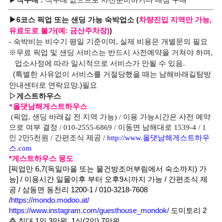
▶
식수대
:
식수대 없으므로 사전준비하거나 매점 구매
▶6코스 픽업 또는 샌딩 가능
숙박업소 (
차량진입 지역만 가능,
유료도로 불가(예: 금산주차장)
)
-
숙박비는 비수기 평일 기준이며
,
실제 비용은 개별문의 필요
※무료 픽업 및 샌딩 서비스는 반드시 사전예약을 거쳐야 하며,
업
소사정에 따라 일시적으로 서비스가 안될 수 있음.
(특별한 사유없이 서비스를 거절당했을 때는 남해바래길탐방
안내센터로 연락요망.)
필요
▷
게스트하우스
*올댓남해게스트하우스
(픽업, 샌딩 바래길 전 지역 가능) / 이용 가능시간은 사전 예약
으로 여부 결정 / 010-2555-6869 / 이동면 남해대로 1539-4 / 1
인 2만5천원 / 간편조식 제공 /
http://www.올댓남해게스트하우
스.com
*
게스트하우스 몽도
[픽업만 6,7(독일마을 또는 물건방조어부림에서 숙소까지) 가
능] / 이용시간 일몰이후 부터 오후9시까지 가능 / 간편조식 제
공 / 삼동면 동천리 1200-1 / 010-3218-7608
/
https://mondo.modoo.at/
https://www.instagram.com/guesthouse_mondok/
도미토리 2
층 침대 1인 3만원, 1실(2인) 7만원