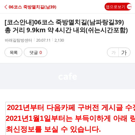
C
06코스 죽방멸치길(남39)
앱으로보기
A
[코스안내]
06코스 죽방멸치길(남파랑길39)
F
총 거리 9.9km 약 4시간 내외(쉬는시간포함)
작
작
조
바래길탐방센터
20.07.11
2,130
E
성
성
회
자
시
수
글
가
글
목록
댓글
0
가
간
자
자
크
크
기
기
크
작
게
게
2021년부터 다음카페 구버전 게시글 
2021년1월1일부터는 부득이하게 아래
최신정보를 보실 수 있습니다.