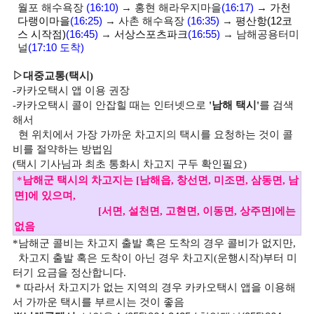
월포 해수욕장
(16:10)
→
홍현 해라우지마을
(16:17)
→
가천
다랭이마을
(16:25)
→
사촌 해수욕장
(16:35)
→
평산항
(12
코
스 시작점
)
(16:45)
→
서상스포츠파크
(16:55
)
→
남해공용터미
널
(17:10
도착
)
▷
대중교통
(
택시
)
-
카카오택시 앱 이용 권장
-
카카오택시 콜이 안잡힐 때는 인터넷으로
'
남해 택시
'
를 검색
해서
현 위치에서 가장 가까운 차고지의 택시를 요청하는 것이 콜
비를
절약하는 방법임
(택시 기사님과 최초 통화시 차고지 구두 확인필요)
*
남해군 택시의 차고지는
[
남해읍
,
창선면
,
미조면
,
삼동면
,
남
면
]
에 있으며
,
[
서면
,
설천면
,
고현면
,
이동면
,
상주면
]
에는
없음
*
남해군 콜비는
차고지 출발 혹은 도착의 경우 콜비가 없지만
,
차고지 출발 혹은 도착이 아닌 경우 차고지
(
운행시작
)
부터 미
터기 요금을 정산합니다.
*
따라서 차고지가 없는 지역의 경우 카카오택시 앱을 이용해
서 가까운 택시를 부르시는 것이 좋음