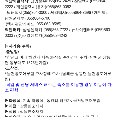
※남해콜택시:
남양운수(055)864-2425 / 천일택시(055)864-
2222 / 개인콜택시(유자)(055)863-0082
남해택시(055)864-3900 / 제일택시(055)864-3696 / 개인택시
남해군지부 (055)864-5700
(택시관광가이드: 055-863-8585)
※렌터카:
삼성렌터카 (055)863-7722 / 뉴하이렌터카(055)863-
0303 / (주)서경렌트카(055)862-4242
▷
자가용
(
주차
)
-
출발점
:
*
창선교 아래 해안가 지족 화장실 주차장에 주차
(
남해군 삼동
면 동부대로
1876
번가길
)
-
도착점
:
*
물건방조어부림 주차장에 주차
(
남해군 삼동면 물건방조어부
림
)
-
픽업 및 샌딩 서비스 해주는 숙소를 이용할 경우 이동이 다
소 편함.
▶
화장실
:
지족 화장실
,
동천리 해안가
,
물건방조어부림
삼동면소재지
▶
매점
:
삼동면소재지
▶
식당
: