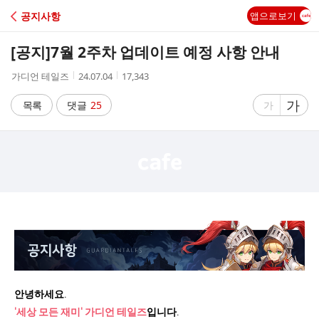
C
공지사항
앱으로보기
A
[공지]
7월 2주차 업데이트 예정 사항 안내
F
작
작
조
가디언 테일즈
24.07.04
17,343
성
성
회
E
자
시
수
글
가
글
목록
댓글
25
가
간
자
자
크
크
기
기
크
작
게
게
안녕하세요.
'세상 모든 재미' 가디언 테일즈
입니다.