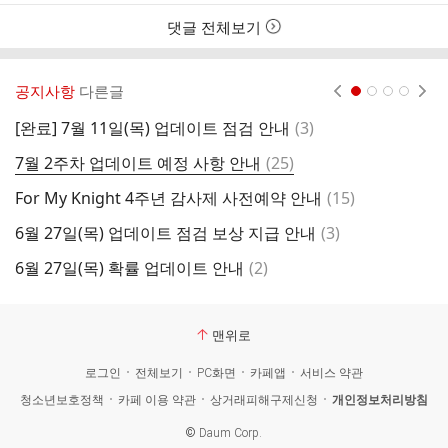
댓글 전체보기
공지사항
다른글
현재페이지 1
2
3
4
댓
[완료] 7월 11일(목) 업데이트 점검 안내
(
3
)
[
글
댓
7월 2주차 업데이트 예정 사항 안내
(
25
)
6
글
댓
For My Knight 4주년 감사제 사전예약 안내
(
15
)
협
글
댓
6월 27일(목) 업데이트 점검 보상 지급 안내
(
3
)
6
글
댓
6월 27일(목) 확률 업데이트 안내
(
2
)
6
글
맨위로
로그인
전체보기
PC화면
카페앱
서비스 약관
청소년보호정책
카페 이용 약관
상거래피해구제신청
개인정보처리방침
©
Daum Corp.