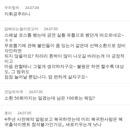
간
트
작
작
우히힝히
24.07.04
성
성
지휘공주라니
자
시
간
작
작
담배피는필리핀꼬마
24.07.05
성
성
스페셜 코스튬 봤는데 공연 실황 유튭으로 봤던게 떠오르네요~
자
시
ㅎㅎ
간
무료뽑기에 관해 불만들이 좀 있는거 같은데 선택소환으로 장비
각인하면
되지 않을까요? 차라리 흰박이 많이 나오길 바라는게 더 긍정적
이고
마음 편할테니 그렇게 생각하자구요~ 불평은 하면 할수록 대상
도, 그 범위도
점점 늘어날 뿐입니다. 맘 편하게 살자구요~
작
작
건담위자쿠
24.07.05
성
성
소환 50회까지는 알겠는데 남은 100회는 뭐임?
자
시
간
작
작
호리
24.07.05
성
성
4주년 사전예약 알림보고 복귀하엿는데 미리 복귀한사람은 복
자
시
귀출석이벤트 참석불가인가요,, 새로키우는게 낫나
간