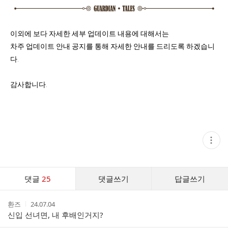
이외에 보다 자세한 세부 업데이트 내용에 대해서는
차주 업데이트 안내 공지를 통해 자세한 안내를 드리도록 하겠습니
다.
감사합니다.
현
재
게
시
글
댓
추
댓글
25
댓글쓰기
답글쓰기
글
가
기
댓
능
작
작
환즈
24.07.04
글
열
성
성
신입 선녀면, 내 후배인거지?
기
리
자
시
스