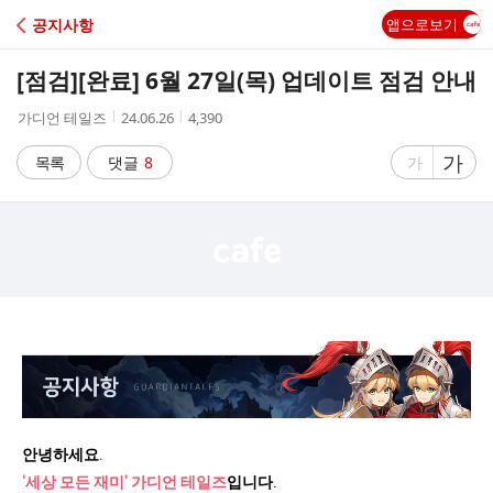
C
공지사항
앱으로보기
A
[점검]
[완료] 6월 27일(목) 업데이트 점검 안내
F
작
작
조
가디언 테일즈
24.06.26
4,390
성
성
회
E
자
시
수
글
가
글
목록
댓글
8
가
간
자
자
크
크
기
기
크
작
게
게
안
녕하세요.
'세상 모든 재미' 가디언 테일즈
입니다.