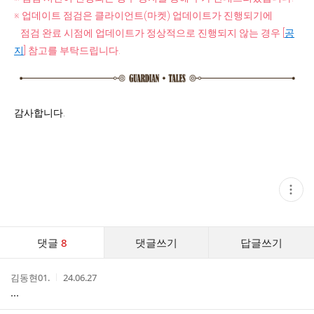
※ 업데이트 점검은 클라이언트(마켓) 업데이트가 진행되기에
점검 완료 시점에 업데이트가 정상적으로 진행되지 않는 경우 [
공
지
] 참고를 부탁드립니다.
감사합니다.
현
재
게
시
글
댓
추
댓글
8
댓글쓰기
답글쓰기
글
가
기
댓
능
작
작
김동현01.
24.06.27
글
열
성
성
...
기
리
자
시
스
간