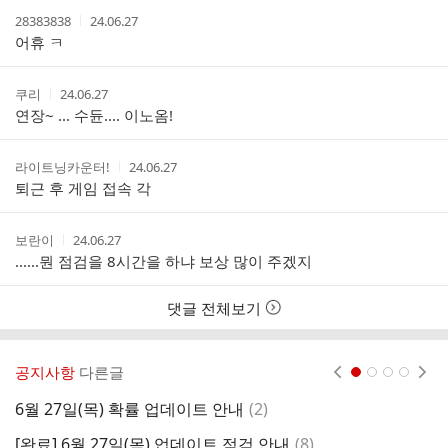
트
작
작
28383838
24.06.27
성
성
어휴 ㅋ
자
시
간
작
작
쿠리
24.06.27
성
성
연장~ ... 수듄.... 이노옴!
자
시
간
작
작
라이트닝카운터!
24.06.27
성
성
퇴근 후 게임 접속 각
자
시
간
작
작
보란이
24.06.27
성
성
......뭔 점검을 8시간을 하냐 보상 많이 주겠지
자
시
간
댓글 전체보기
공지사항
다른글
현재페이지 1
2
3
4
댓
6월 27일(목) 확률 업데이트 안내
(
2
)
6
글
댓
[완료] 6월 27일(목) 업데이트 점검 안내
(
8
)
[