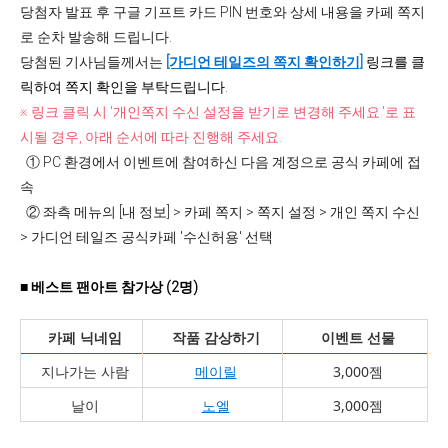
당첨자 발표 후 구글 기프트 카드 PIN 번호와 상세 내용을 카페 쪽지
로 순차 발송해 드립니다.
당첨된 기사님들께서는
[가디언 테일즈의 쪽지 확인하기]
링크를 클
릭하여 쪽지 확인을 부탁드립니다.
※ 링크 클릭 시 '개인쪽지 수신 설정을 받기로 변경해 주세요.'로 표
시될 경우, 아래 순서에 따라 진행해 주세요.
① PC 환경에서 이벤트에 참여하신 다음 계정으로 공식 카페에 접
속
② 좌측 메뉴의 [내 정보] > 카페 쪽지 > 쪽지 설정 > 개인 쪽지 수신
> 가디언 테일즈 공식카페 '수신허용' 선택
■
베스트 팬아트 참가상 (2명)
카페 닉네임
작품 감상하기
이벤트 선물
지나가는 사람
메이릴
3,000젬
날이
노엘
3,000젬