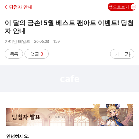
C
당첨자 안내
앱으로보기
A
이 달의 금손! 5월 베스트 팬아트 이벤트! 당첨
F
자 안내
작
작
조
가디언 테일즈
26.06.03
159
E
성
성
회
자
시
수
글
가
글
목록
댓글
3
가
간
자
자
크
크
기
기
크
작
게
게
안녕하세요.