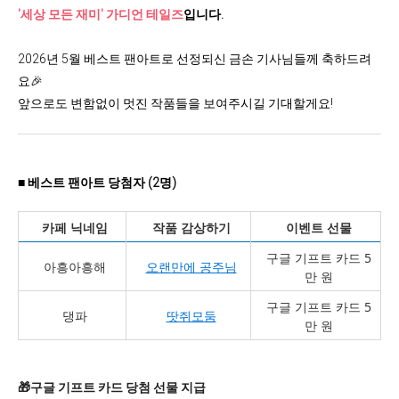
'세상 모든 재미' 가디언 테일즈
입니다.
2026년 5월 베스트 팬아트로 선정되신
금손 기사님들께 축하드려
요🎉
앞으로도 변함없이 멋진 작품들을
보여주시길 기대할게요!
■
베스트 팬아트 당첨자 (2명)
카페 닉네임
작품 감상하기
이벤트 선물
구글 기프트 카드 5
아흥아흥해
오랜만에 공주님
만 원
구글 기프트 카드 5
댕파
땃쥐모둠
만 원
🎁구글 기프트 카드 당첨 선물 지급