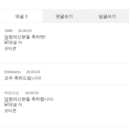
게
시
글
댓
추
댓글
3
댓글쓰기
답글쓰기
글
가
기
댓
능
작
작
3488
26.06.03
글
열
성
성
당첨되신분들 축하땃!
기
리
자
시
스
간
트
작
작
Edelweiss
26.06.03
성
성
모두 축하드립니다!
자
시
간
작
작
하얀사신
26.06.03
성
성
당첨되신분들 축하합니다.
자
시
간