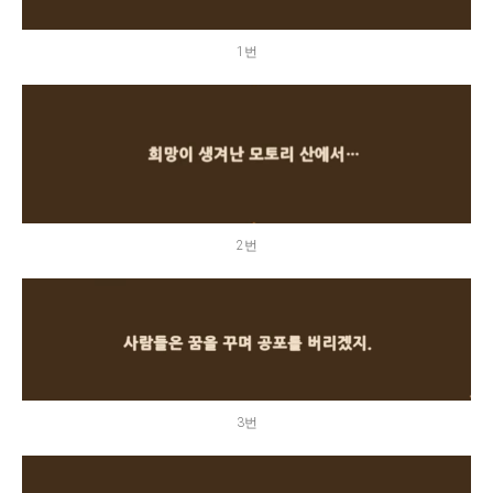
1번
2번
3번