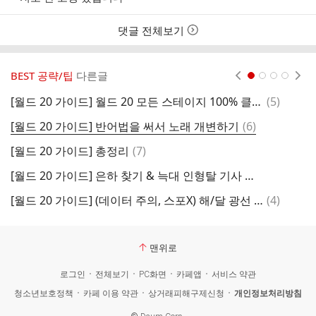
자
자
시
자
본
간
인
댓글 전체보기
여
부
BEST 공략/팁
다른글
현재페이지 1
2
3
4
댓
[월드 20 가이드] 월드 20 모든 스테이지 100% 클리어 영상
(
5
)
1
글
댓
[월드 20 가이드] 반어법을 써서 노래 개변하기
(
6
)
글
댓
[월드 20 가이드] 총정리
(
7
)
[
글
[월드 20 가이드] 은하 찾기 & 늑대 인형탈 기사 석판 찾기
댓
[월드 20 가이드] (데이터 주의, 스포X) 해/달 광선 기믹 풀이 모음
(
4
)
원
글
맨위로
로그인
전체보기
PC화면
카페앱
서비스 약관
청소년보호정책
카페 이용 약관
상거래피해구제신청
개인정보처리방침