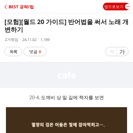
C
BEST 공략/팁
앱으로보기
A
[모험]
[월드 20 가이드] 반어법을 써서 노래 개
F
변하기
작
작
조
2거뭐임
24.11.02
1,189
E
성
성
회
자
시
수
글
가
글
목록
댓글
6
가
간
자
자
크
크
기
기
크
작
게
게
20-4, 도깨비 상 밑 길에 책자를 보면