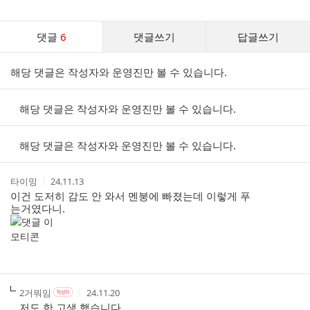
게
시
글
댓
추
댓글
6
댓글쓰기
답글쓰기
글
가
기
댓
능
해당 댓글은 작성자와 운영진만 볼 수 있습니다.
글
열
기
리
스
해당 댓글은 작성자와 운영진만 볼 수 있습니다.
트
해당 댓글은 작성자와 운영진만 볼 수 있습니다.
작
작
타이밍
24.11.13
성
성
이건 도저히 감도 안 와서 멘붕에 빠졌는데 이렇게 푸
자
시
는거였다니.
간
작
작
작
2거뭐임
24.11.20
작
성
성
성
성
저도 한 고생 했습니다