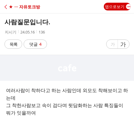
C
★ ··· 자유토크방
앱으로보기
A
사람질문입니다.
F
작
작
조
지시기
24.05.16
136
성
성
회
E
자
시
수
글
가
글
목록
댓글
4
가
간
자
자
크
크
기
기
크
작
게
게
여러사람이 착하다고 하는 사람인데 외모도 착해보이고 하
는데
그 착한사람보고 속이 검다며 뒷담화하는 사람 특징들이
뭐가 잇을까여