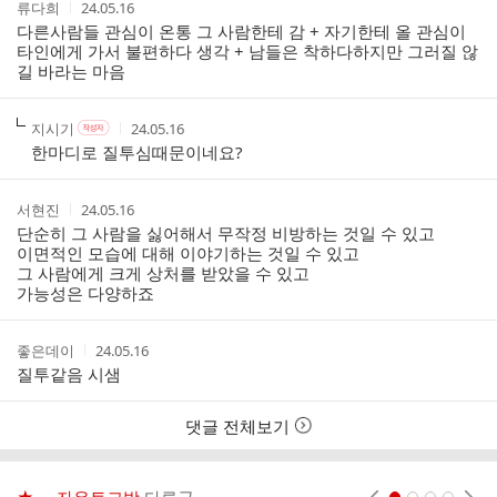
작
작
류다희
24.05.16
글
성
성
다른사람들 관심이 온통 그 사람한테 감 + 자기한테 올 관심이
리
자
시
타인에게 가서 불편하다 생각 + 남들은 착하다하지만 그러질 않
스
간
길 바라는 마음
트
작
작
작
지시기
24.05.16
작
성
성
성
성
한마디로 질투심때문이네요?
자
자
시
자
본
간
인
작
작
서현진
24.05.16
여
성
성
단순히 그 사람을 싫어해서 무작정 비방하는 것일 수 있고
부
자
시
이면적인 모습에 대해 이야기하는 것일 수 있고
간
그 사람에게 크게 상처를 받았을 수 있고
가능성은 다양하죠
작
작
좋은데이
24.05.16
성
성
질투같음 시샘
자
시
간
댓글 전체보기
현재페이지 1
2
3
4