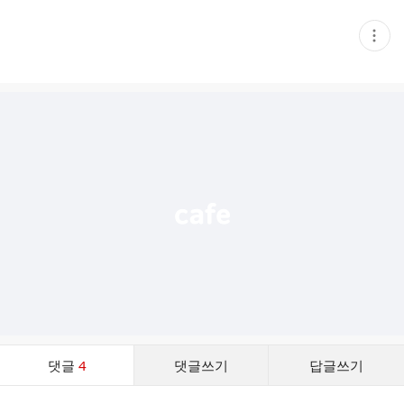
현
재
게
시
글
추
가
기
능
열
기
댓
댓글
4
댓글쓰기
답글쓰기
글
댓