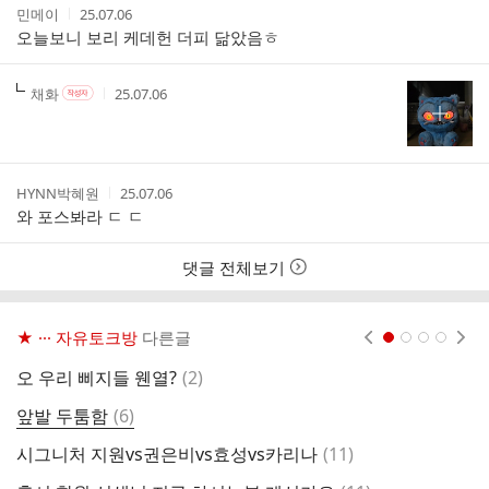
작
작
민메이
25.07.06
성
성
오늘보니 보리 케데헌 더피 닮았음ㅎ
자
시
간
작
작
작
채화
25.07.06
작
성
성
성
성
자
자
시
자
본
간
인
여
작
작
HYNN박혜원
25.07.06
부
성
성
와 포스봐라 ㄷ ㄷ
자
시
간
댓글 전체보기
★ ··· 자유토크방
다른글
현재페이지 1
2
3
4
댓
오 우리 삐지들 웬열?
(
2
)
글
댓
앞발 두툼함
(
6
)
전
글
댓
시그니처 지원vs권은비vs효성vs카리나
(
11
)
글