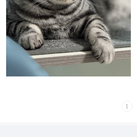
현
재
게
시
글
추
가