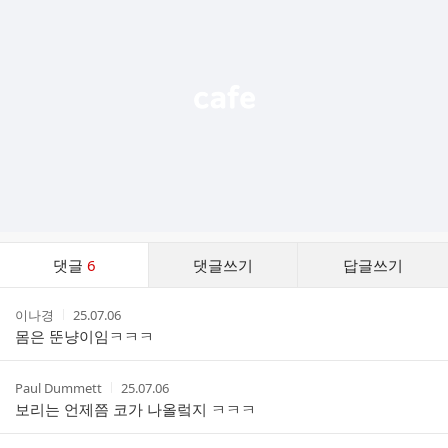
기
능
열
기
댓
댓글
6
댓글쓰기
답글쓰기
글
댓
작
작
이나경
25.07.06
글
성
성
몸은 뚠냥이임ㅋㅋㅋ
리
자
시
스
간
트
작
작
Paul Dummett
25.07.06
성
성
보리는 언제쯤 코가 나올렄지 ㅋㅋㅋ
자
시
간