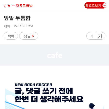
C
★ ··· 자유토크방
앱으로보기
A
앞발 두툼함
F
작
작
조
채화
25.07.06
251
성
성
회
E
자
시
수
글
가
글
목록
댓글
6
가
간
자
자
크
크
기
기
크
작
게
게