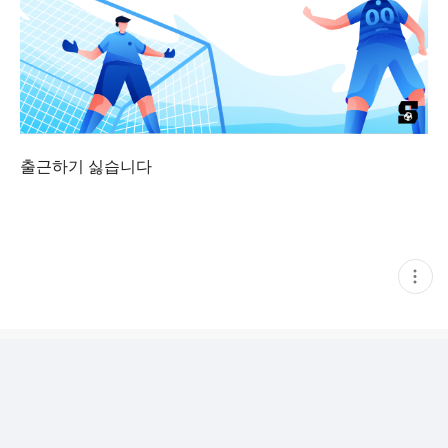
출근하기 싫습니다
현
재
게
시
글
추
가
기
능
열
기