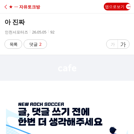
C
★ ··· 자유토크방
앱으로보기
A
아 진짜
F
작
작
조
인천서포터즈
26.05.05
92
성
성
회
E
자
시
수
글
가
글
목록
댓글
2
가
간
자
자
크
크
기
기
크
작
게
게