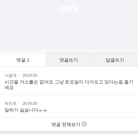
댓
댓글
2
댓글쓰기
답글쓰기
글
댓
작
작
시골개
26.05.05
글
성
성
시간을 거스를순 없어요 그냥 토요일이 다가오고 있다는걸 즐기
리
자
시
세요
스
간
트
작
작
박진포
26.05.05
성
성
일하기 싫습니다ㅠㅠ
자
시
간
댓글 전체보기