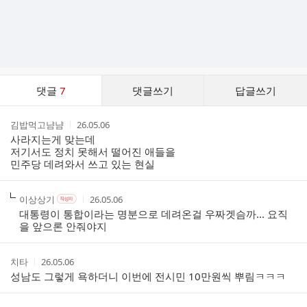
댓
댓글
7
댓글쓰기
답글쓰기
글
댓
작
작
김밥먹고냠냠
26.05.06
글
성
성
사라지는게 맞는데
리
자
시
저기서도 정치 못해서 떨어진 애들을
스
간
민주당 데려와서 쓰고 있는 현실
트
작
작
작
이상상기
26.05.06
작
성
성
성
성
대통령이 통합이라는 명분으로 데려온걸 우짜겟슴까... 요직
자
자
시
자
을 앞으론 안줘야지
본
간
인
여
작
작
치타
26.05.06
부
성
성
성남도 그렇게 욕하더니 이번에 전시민 10만원씩 뿌림ㅋㅋㅋ
자
시
간