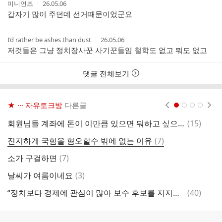
작
작
미니언즈
26.05.06
성
성
갑자기 많이 주던데 선거때문이었군요
자
시
간
작
작
I’d rather be ashes than dust
26.05.06
성
성
저것들은 그냥 정치장사꾼 사기꾼들임 철학도 없고 뭐도 없고
자
시
간
댓글 전체보기
★ ··· 자유토크방
다른글
현재페이지 1
2
3
4
댓
회원님들 계좌에 돈이 이만큼 있으면 뭐하고 싶으신가요?
(
15
)
간
글
댓
진지하게 국힘을 혐오할수 밖에 없는 이유
(
7
)
어
글
댓
소가 구걸하면
(
7
)
트
글
댓
날씨가 여름이네요
(
3
)
글
댓
“정치보다 경제에 관심이 많아 보수 후보를 지지하겠다”
(
40
)
이
글