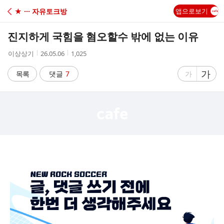
C
★ ··· 자유토크방
앱으로보기
A
진지하게 국힘을 혐오할수 밖에 없는 이유
F
작
작
조
이상상기
26.05.06
1,025
성
성
회
E
자
시
수
글
가
글
목록
댓글
7
가
간
자
자
크
크
기
기
크
작
게
게