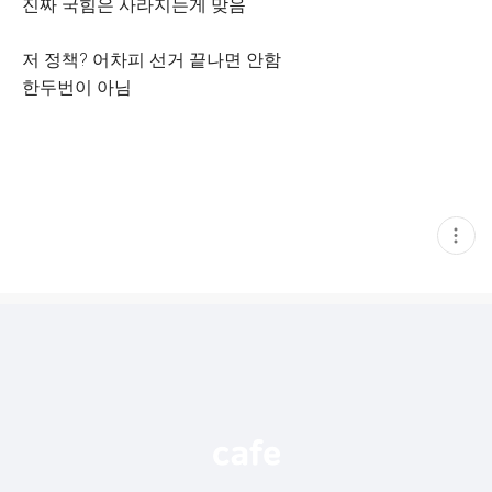
진짜 국힘은 사라지는게 맞음
저 정책? 어차피 선거 끝나면 안함
한두번이 아님
현
재
게
시
글
추
가
기
능
열
기