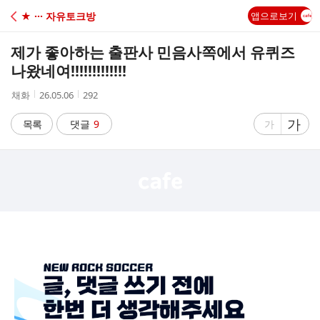
C
★ ··· 자유토크방
앱으로보기
A
제가 좋아하는 출판사 민음사쪽에서 유퀴즈
F
나왔네여!!!!!!!!!!!!!
작
작
조
채화
26.05.06
292
E
성
성
회
자
시
수
글
가
글
목록
댓글
9
가
간
자
자
크
크
기
기
크
작
게
게