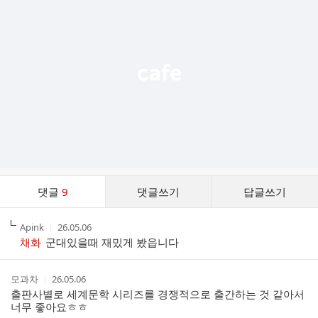
기
능
열
기
댓
댓글
9
댓글쓰기
답글쓰기
글
댓
작
작
Apink
26.05.06
글
성
성
채화
군대있을때 재밌게 봤읍니다
리
자
시
스
간
트
작
작
모과차
26.05.06
성
성
출판사별로 세계문학 시리즈를 경쟁적으로 출간하는 것 같아서
자
시
너무 좋아요ㅎㅎ
간