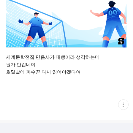
세계문학전집 민음사가 대빵이라 생각하는데
뭔가 반갑네여
호밀밭에 파수꾼 다시 읽어야겠다여
현
재
게
시
글
추
가