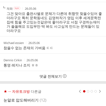
작
작
작
채화
26.05.06
작
성
성
성
성
그건 맞아요 출판사별로 문체가 다른데 취향껏 찾을수있어 좋
자
자
시
자
더라구요 특히 문학동네도 김영하작가 영입 이후 세계문학전
본
간
집에 힘을 주고있는것같은데 좋더라구요 서점 구경하는재미
인
가 쏠쏠해요 도입부만 딱 봐도 사고싶게 만드는 문체들이 있
여
더라구요
부
작
작
Michael essien
26.05.06
성
성
참을수 없는 존재의 가벼움 ㄷㄷ
자
시
간
작
작
Dennis Cirkin
26.05.06
성
성
통영 레지나 조지 ㅎㅎ
자
시
간
댓글 전체보기
★ ··· 자유토크방
다른글
현재페이지 1
2
3
4
댓
눈알로 압도해버리기
(
12
)
이
글