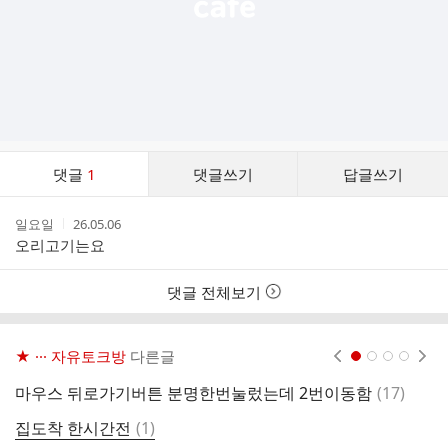
댓
댓글
1
댓글쓰기
답글쓰기
글
댓
작
작
일요일
26.05.06
글
성
성
오리고기는요
리
자
시
스
간
트
댓글 전체보기
★ ··· 자유토크방
다른글
현재페이지 1
2
3
4
댓
마우스 뒤로가기버튼 분명한번눌렀는데 2번이동함
(
17
)
결
글
댓
집도착 한시간전
(
1
)
기
글