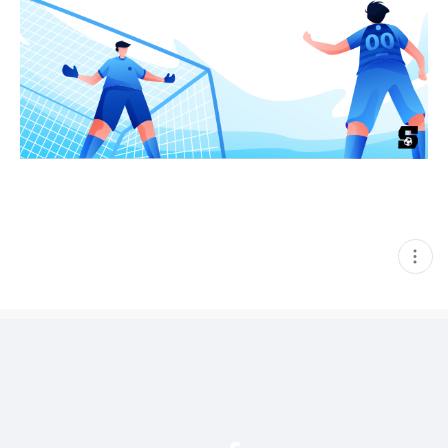
현
재
게
시
글
추
가
기
능
열
기