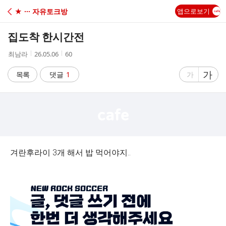
C
★ ··· 자유토크방
앱으로보기
A
집도착 한시간전
F
작
작
조
최남라
26.05.06
60
성
성
회
E
자
시
수
글
가
글
목록
댓글
1
가
간
자
자
크
크
기
기
크
작
게
게
겨란후라이 3개 해서 밥 먹어야지..