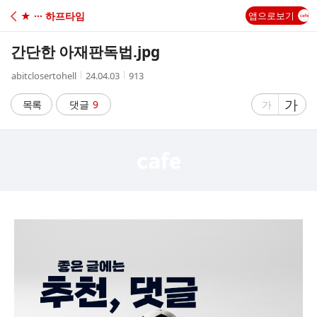
C
★ ··· 하프타임
앱으로보기
A
간단한 아재판독법.jpg
F
작
작
조
abitclosertohell
24.04.03
913
성
성
회
E
자
시
수
글
가
글
목록
댓글
9
가
간
자
자
크
크
기
기
크
작
게
게