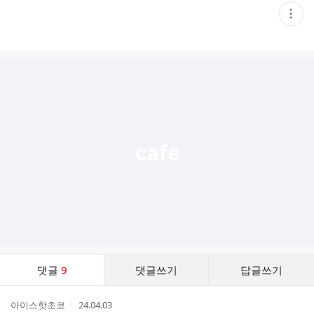
현
재
게
시
글
추
가
기
능
열
기
댓
댓글
9
댓글쓰기
답글쓰기
글
댓
작
작
아이스핫초코
24.04.03
글