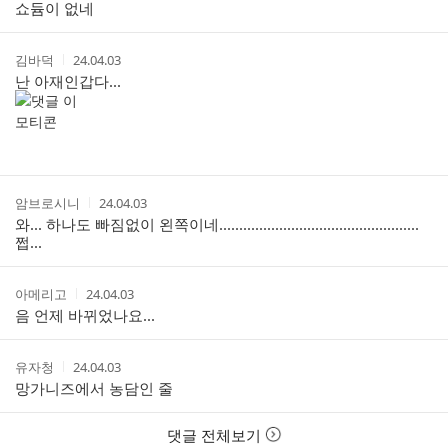
성
성
쇼듐이 없네
리
자
시
스
간
트
작
작
김바덕
24.04.03
성
성
난 아재인갑다...
자
시
간
작
작
암브로시니
24.04.03
성
성
와... 하나도 빠짐없이 왼쪽이네..................................................
자
시
쩝...
간
작
작
아메리고
24.04.03
성
성
음 언제 바뀌었나요...
자
시
간
작
작
유자청
24.04.03
성
성
망가니즈에서 농담인 줄
자
시
간
댓글 전체보기