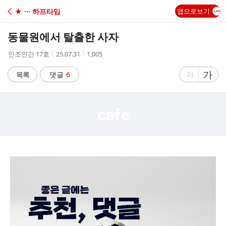
C
★ ··· 하프타임
앱으로보기
A
동물원에서 탈출한 사자
F
작
작
조
인조인간 17호
25.07.31
1,005
성
성
회
E
자
시
수
글
가
글
목록
댓글
6
가
간
자
자
크
크
기
기
크
작
게
게