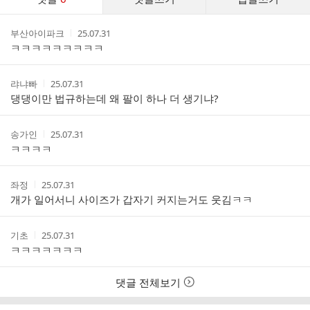
글
댓
작
작
부산아이파크
25.07.31
글
성
성
ㅋㅋㅋㅋㅋㅋㅋㅋㅋ
리
자
시
스
간
트
작
작
랴냐빠
25.07.31
성
성
댕댕이만 법규하는데 왜 팔이 하나 더 생기냐?
자
시
간
작
작
송가인
25.07.31
성
성
ㅋㅋㅋㅋ
자
시
간
작
작
좌정
25.07.31
성
성
개가 일어서니 사이즈가 갑자기 커지는거도 웃김ㅋㅋ
자
시
간
작
작
기초
25.07.31
성
성
ㅋㅋㅋㅋㅋㅋㅋ
자
시
간
댓글 전체보기