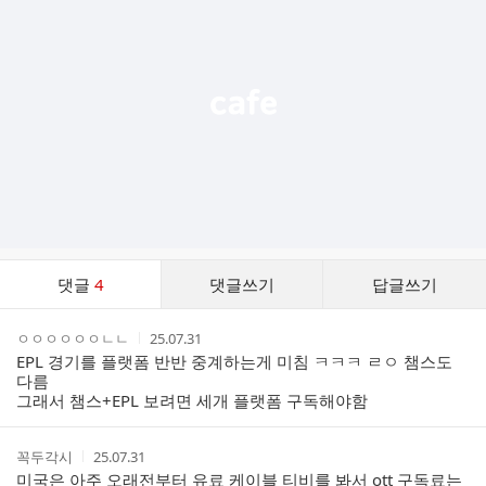
기
능
열
기
댓
댓글
4
댓글쓰기
답글쓰기
글
댓
작
작
ㅇㅇㅇㅇㅇㅇㄴㄴ
25.07.31
글
성
성
EPL 경기를 플랫폼 반반 중계하는게 미침 ㅋㅋㅋ ㄹㅇ 챔스도
리
자
시
다름
스
간
그래서 챔스+EPL 보려면 세개 플랫폼 구독해야함
트
작
작
꼭두각시
25.07.31
성
성
미국은 아주 오래전부터 유료 케이블 티비를 봐서 ott 구독료는