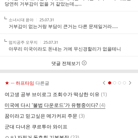
자
시
당연히 거부감이 없을 거 같았는데.,,...
간
작
작
소녀시대 윤아
25.07.31
성
성
거부감이 없는거랑 부담이 큰거는 다른 문제일거라.....
자
시
간
작
작
엄지공주 오무지
25.07.31
성
성
아무리 미국이라도 돈내는 거에 무신경할리가 없을테니
자
시
간
댓글 전체보기
★ ··· 하프타임
다른글
현재페이지 1
2
3
4
댓
여고생 공부 브이로그 조회수가 떡상한 이유
(
1
)
최
글
댓
미국에 다시 '불법 다운로드'가 유행중이다?
(
4
)
비
글
댓
꿈이라고 믿고싶은 메가커피 주문
(
3
)
케
글
군대 다녀온 쿠르투아 와이프
너
댓
ㅇㅎ) 자전거 동호회 기본복장
(
23
)
잊