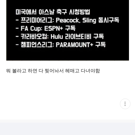
뭐 볼라고 하면 다 찢어놔서 헤매고 다녀야함
현
재
게
시
글
추
가