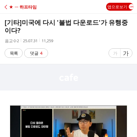
C
★ ··· 하프타임
앱으로보기
A
[기타]
미국에 다시 '불법 다운로드'가 유행중
F
이다?
작
작
조
음교수2
25.07.31
11,259
E
성
성
회
자
시
수
글
가
글
목록
댓글
4
가
간
자
자
크
크
기
기
크
작
게
게