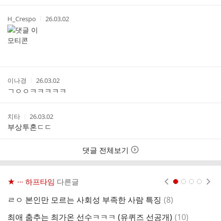
간
작
작
H_Crespo
26.03.02
성
성
자
시
간
작
작
이나경
26.03.02
성
성
ㄱㅇㅇㅋㅋㅋㅋㅋ
자
시
간
작
작
치타
26.03.02
성
성
부상투혼ㄷㄷ
자
시
간
댓글 전체보기
★ ··· 하프타임
다른글
현재페이지 1
2
3
4
댓
ㄹㅇ 본인만 모르는 사회성 부족한 사람 특징
(
8
)
글
댓
최애 춤추는 최가온 선수ㅋㅋㅋ (유퀴즈 선공개)
(
10
)
한