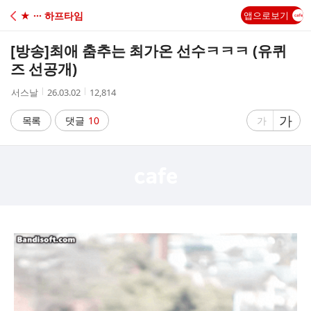
C
★ ··· 하프타임
앱으로보기
A
[방송]
최애 춤추는 최가온 선수ㅋㅋㅋ (유퀴
F
즈 선공개)
작
작
조
서스날
26.03.02
12,814
E
성
성
회
자
시
수
글
가
글
목록
댓글
10
가
간
자
자
크
크
기
기
크
작
게
게