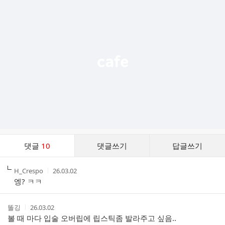
가
기
능
열
기
댓
댓글
10
댓글쓰기
답글쓰기
글
댓
작
작
H_Crespo
26.03.02
글
성
성
엥? ㅋㅋ
리
자
시
스
간
트
작
작
똘깅
26.03.02
성
성
볼 때 마다 입술 오버립에 립스틱좀 발라주고 싶음..
자
시