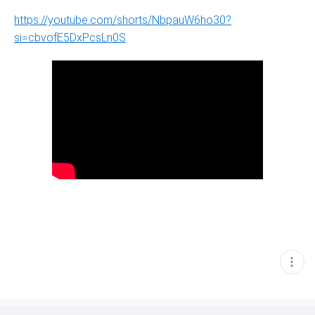
https://youtube.com/shorts/NbpauW6ho30?
si=cbvofE5DxPcsLn0S
현
재
게
시
글
추