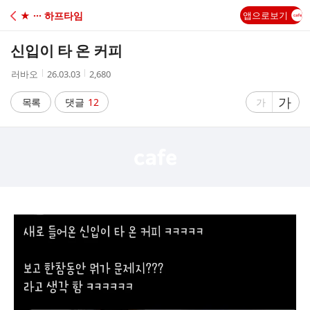
C
★ ··· 하프타임
앱으로보기
A
신입이 타 온 커피
F
작
작
조
러바오
26.03.03
2,680
성
성
회
E
자
시
수
글
가
글
목록
댓글
12
가
간
자
자
크
크
기
기
크
작
게
게