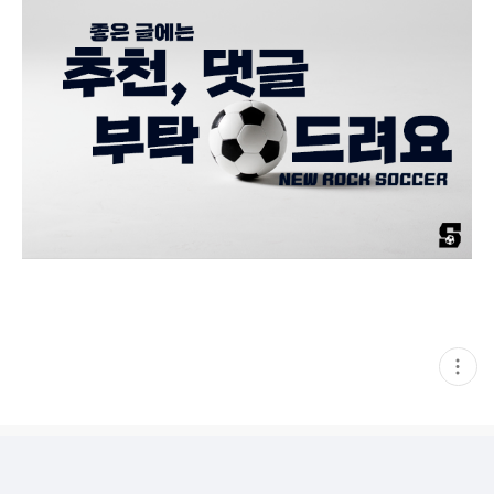
현
재
게
시
글
추
가
기