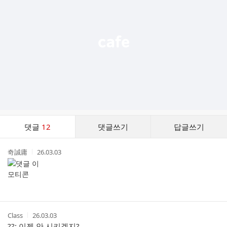
능
열
기
댓
댓글
12
댓글쓰기
답글쓰기
글
댓
작
작
奇誠庸
26.03.03
글
성
성
리
자
시
스
간
트
작
작
Class
26.03.03
성
성
??: 이젠 안 시키겟지?