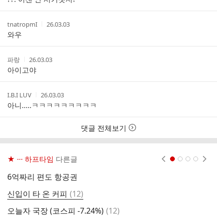
자
시
간
작
작
tnatropmI
26.03.03
성
성
와우
자
시
간
작
작
파랑
26.03.03
성
성
아이고야
자
시
간
작
작
I.B.I LUV
26.03.03
성
성
아니.....ㅋㅋㅋㅋㅋㅋㅋㅋㅋ
자
시
간
댓글 전체보기
★ ··· 하프타임
다른글
현재페이지 1
2
3
4
6억짜리 편도 항공권
삼
댓
신입이 타 온 커피
(
12
)
글
댓
오늘자 국장 (코스피 -7.24%)
(
12
)
다